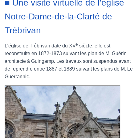
■ Une visite virtuelle de l’église
b
t
e
l
Notre-Dame-de-la-Clarté de
o
e
r
r
Trébrivan
o
r
e
e
L’église de Trébrivan date du XV
siècle, elle est
k
s
reconstruite en 1872-1873 suivant les plan de M. Guérin
t
architecte à Guingamp. Les travaux sont suspendus avant
de reprendre entre 1887 et 1889 suivant les plans de M. Le
Guerrannic.