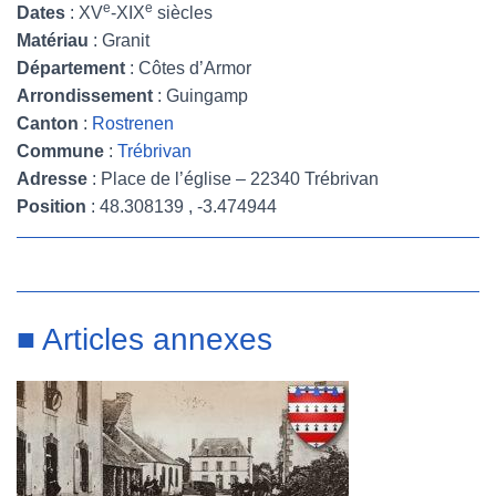
e
e
Dates
: XV
-XIX
siècles
Matériau
: Granit
Département
: Côtes d’Armor
Arrondissement
: Guingamp
Canton
:
Rostrenen
Commune
:
Trébrivan
Adresse
: Place de l’église – 22340 Trébrivan
Position
: 48.308139 , -3.474944
■ Articles annexes