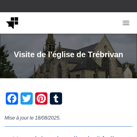
OUVRI
Visite de l’église de Trébrivan
F
T
P
T
a
w
i
u
Mise à jour le 18/08/2025.
c
i
n
m
e
t
t
b