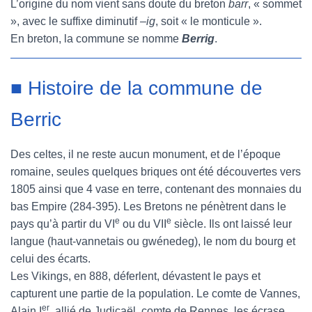
L’origine du nom vient sans doute du breton
barr
, « sommet
», avec le suffixe diminutif –
ig
, soit « le monticule ».
En breton, la commune se nomme
Berrig
.
■ Histoire de la commune de
Berric
Des celtes, il ne reste aucun monument, et de l’époque
romaine, seules quelques briques ont été découvertes vers
1805 ainsi que 4 vase en terre, contenant des monnaies du
bas Empire (284-395). Les Bretons ne pénètrent dans le
e
e
pays qu’à partir du VI
ou du VII
siècle. Ils ont laissé leur
langue (haut-vannetais ou gwénedeg), le nom du bourg et
celui des écarts.
Les Vikings, en 888, déferlent, dévastent le pays et
capturent une partie de la population. Le comte de Vannes,
er
Alain I
, allié de Judicaël, comte de Rennes, les écrase