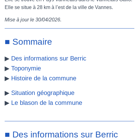
Elle se situe à 28 km à l’est de la ville de Vannes.
e
t
t
b
Mise à jour le 30/04/2026.
b
t
e
l
o
e
r
r
■ Sommaire
o
r
e
▶
Des informations sur Berric
k
s
▶
Toponymie
t
▶
Histoire de la commune
▶
Situation géographique
▶
Le blason de la commune
■ Des informations sur Berric