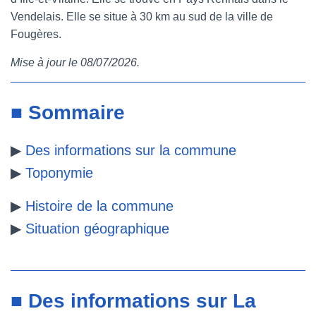
Vendelais. Elle se situe à 30 km au sud de la ville de
e
t
t
b
Fougères.
b
t
e
l
Mise à jour le 08/07/2026.
o
e
r
r
o
r
e
■ Sommaire
k
s
▶
Des informations sur la commune
t
▶
Toponymie
▶
Histoire de la commune
▶
Situation géographique
■ Des informations sur La