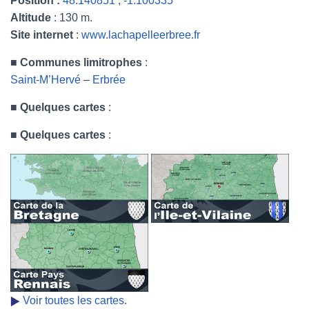
Position :
48.140851 , -1.100335
Altitude
: 130 m.
Site internet
:
www.lachapelleerbree.fr
■
Communes limitrophes
:
Saint-M’Hervé
–
Erbrée
■
Quelques cartes
:
■
Quelques cartes
:
Voir toutes les cartes.