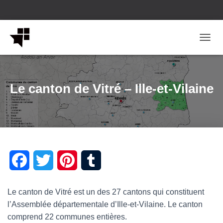
OUVRI
Le canton de Vitré – Ille-et-Vilaine
F
T
P
T
a
w
i
u
Le canton de Vitré est un des 27 cantons qui constituent
c
i
n
m
l’Assemblée départementale d’Ille-et-Vilaine. Le canton
comprend 22 communes entières.
e
t
t
b