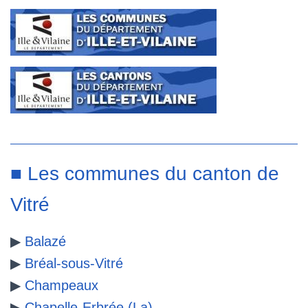
■ Les communes du canton de
Vitré
▶
Balazé
▶
Bréal-sous-Vitré
▶
Champeaux
▶
Chapelle-Erbrée (La)