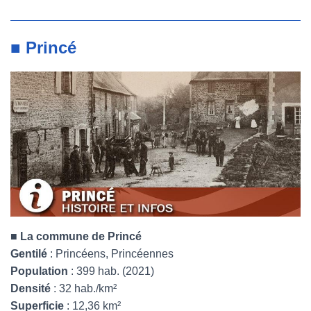
■ Princé
■
La commune de Princé
Gentilé
: Princéens, Princéennes
Population
: 399 hab. (2021)
Densité
: 32 hab./km²
Superficie
: 12,36 km²