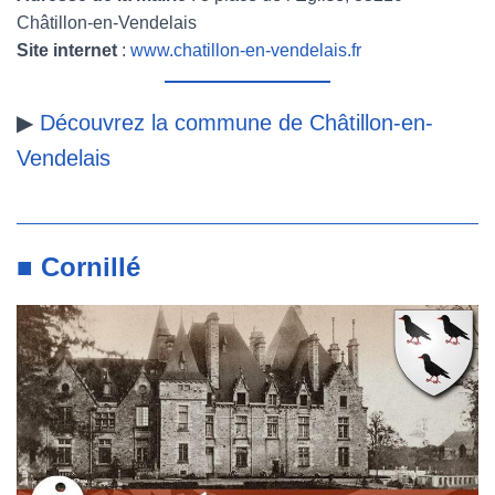
Châtillon-en-Vendelais
Site internet
:
www.chatillon-en-vendelais.fr
▶
Découvrez la commune de Châtillon-en-
Vendelais
■ Cornillé