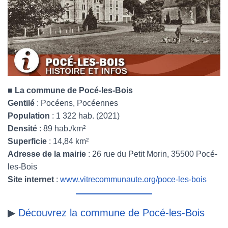
■
La commune de Pocé-les-Bois
Gentilé
: Pocéens, Pocéennes
Population
: 1 322 hab. (2021)
Densité
: 89 hab./km²
Superficie
: 14,84 km²
Adresse de la mairie
: 26 rue du Petit Morin, 35500 Pocé-
les-Bois
Site internet
:
www.vitrecommunaute.org/poce-les-bois
▶
Découvrez la commune de Pocé-les-Bois