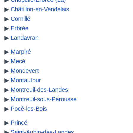
▶
Châtillon-en-Vendelais
▶
Cornillé
▶
Erbrée
▶
Landavran
▶
Marpiré
▶
Mecé
▶
Mondevert
▶
Montautour
▶
Montreuil-des-Landes
▶
Montreuil-sous-Pérousse
▶
Pocé-les-Bois
▶
Princé
▶
Saint-Aubin-des-Landes