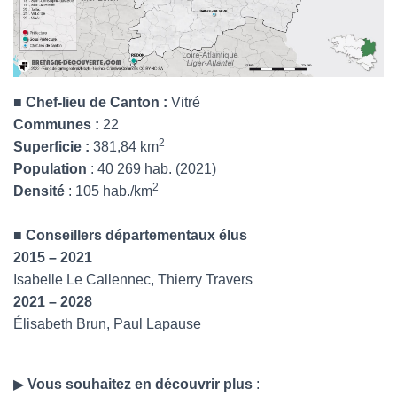
■
Chef-lieu de Canton
:
Vitré
Communes
:
22
2
Superficie
:
381,84 km
Population
: 40 269 hab. (2021)
2
Densité
: 105 hab./km
■
Conseillers départementaux élus
2015 – 2021
Isabelle Le Callennec, Thierry Travers
2021 – 2028
Élisabeth Brun, Paul Lapause
▶
Vous souhaitez en découvrir plus
: