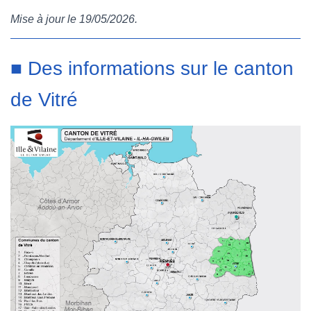
Mise à jour le 19/05/2026.
b
t
e
l
o
e
r
r
■ Des informations sur le canton
o
r
e
de Vitré
k
s
t