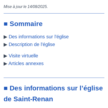
Mise à jour le 14/08/2025.
b
t
e
l
o
e
r
r
■ Sommaire
o
r
e
▶
Des informations sur l’église
k
s
▶
Description de l’église
t
▶
Visite virtuelle
▶
Articles annexes
■ Des informations sur l’église
de Saint-Renan