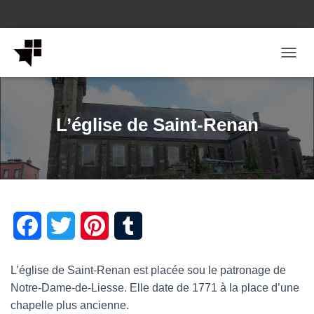
OUVRI
L’église de Saint-Renan
F
T
P
T
a
w
i
u
L’église de Saint-Renan est placée sou le patronage de
c
i
n
m
Notre-Dame-de-Liesse. Elle date de 1771 à la place d’une
chapelle plus ancienne.
e
t
t
b