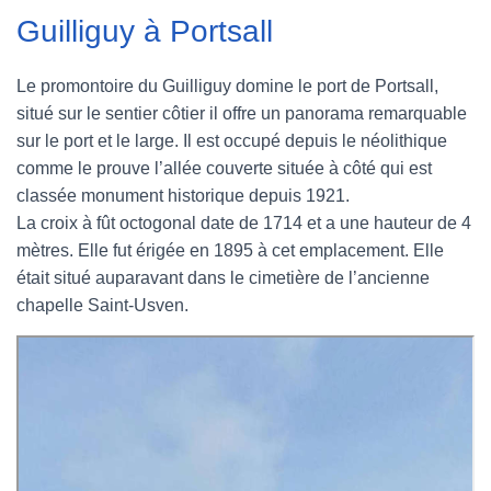
Guilliguy à Portsall
e
t
t
b
b
t
e
l
Le promontoire du Guilliguy domine le port de Portsall,
situé sur le sentier côtier il offre un panorama remarquable
o
e
r
r
sur le port et le large. Il est occupé depuis le néolithique
o
r
e
comme le prouve l’allée couverte située à côté qui est
classée monument historique depuis 1921.
k
s
La croix à fût octogonal date de 1714 et a une hauteur de 4
mètres. Elle fut érigée en 1895 à cet emplacement. Elle
t
était situé auparavant dans le cimetière de l’ancienne
chapelle Saint-Usven.