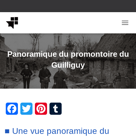
OUVRI
Panoramique du promontoire du
Guilliguy
F
T
P
T
a
w
i
u
■ Une vue panoramique du
c
i
n
m