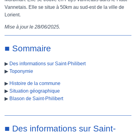
Vannetais. Elle se situe à 50km au sud-est de la ville de
e
t
t
b
Lorient.
b
t
e
l
Mise à jour le 28/06/2025.
o
e
r
r
o
r
e
■ Sommaire
k
s
▶
Des informations sur Saint-Philibert
t
▶
Toponymie
▶
Histoire de la commune
▶
Situation géographique
▶
Blason de Saint-Philibert
■ Des informations sur Saint-