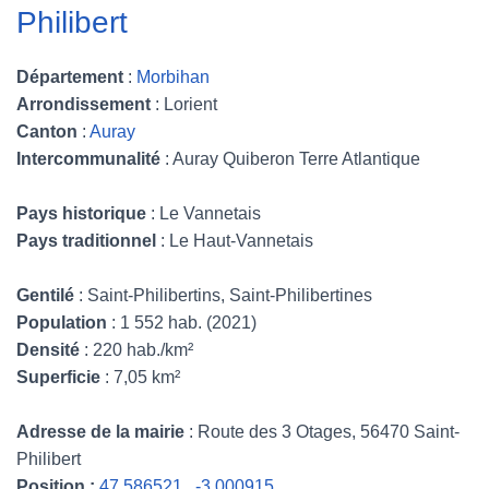
Philibert
Département
:
Morbihan
Arrondissement
: Lorient
Canton
:
Auray
Intercommunalité
: Auray Quiberon Terre Atlantique
Pays historique
: Le Vannetais
Pays traditionnel
: Le Haut-Vannetais
Gentilé
: Saint-Philibertins, Saint-Philibertines
Population
: 1 552 hab. (2021)
Densité
: 220 hab./km²
Superficie
: 7,05 km²
Adresse de la mairie
: Route des 3 Otages, 56470 Saint-
Philibert
Position :
47.586521 , -3.000915