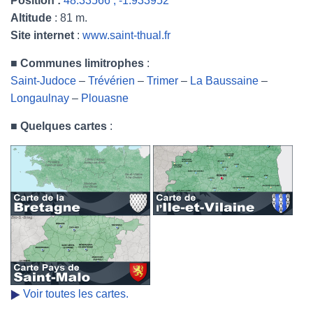
Position :
48.33566 , -1.933952
Altitude
: 81 m.
Site internet
:
www.saint-thual.fr
■
Communes limitrophes
:
Saint-Judoce
–
Trévérien
–
Trimer
–
La Baussaine
–
Longaulnay
–
Plouasne
■
Quelques cartes
:
Voir toutes les cartes.