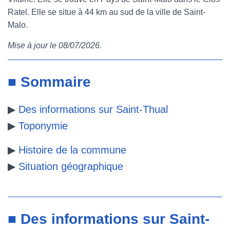
Ratel. Elle se situe à 44 km au sud de la ville de Saint-
e
t
t
b
Malo.
b
t
e
l
Mise à jour le 08/07/2026.
o
e
r
r
o
r
e
■ Sommaire
k
s
▶
Des informations sur Saint-Thual
t
▶
Toponymie
▶
Histoire de la commune
▶
Situation géographique
■ Des informations sur Saint-