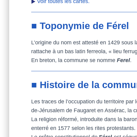
Voir toutes les cartes.
■ Toponymie de Férel
L’origine du nom est attesté en 1429 sous l
rattache à un bas latin ferreola, « lieu ferr
En breton, la commune se nomme
Ferel
.
■ Histoire de la commu
Les traces de l’occupation du territoire pa
de-Jérusalem de Faugaret en Assérac, la c
La religion réformé, introduite dans la bar
enterré en 1577 selon les rites protestants.
Le prêtre constitutionnel de
Férel
est séque