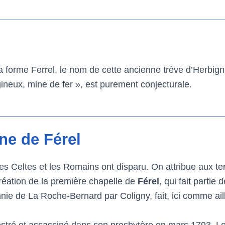
a forme Ferrel, le nom de cette ancienne trève d’Herbign
ugineux, mine de fer », est purement conjecturale.
ne de Férel
r les Celtes et les Romains ont disparu. On attribue aux
réation de la première chapelle de
Férel
, qui fait partie
onnie de La Roche-Bernard par Coligny, fait, ici comme ai
stré et assassiné dans son presbytère en mars 1793. L