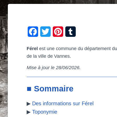
F
T
P
T
a
w
i
u
Férel
est une commune du département du M
c
i
n
m
de la ville de Vannes.
e
t
t
b
Mise à jour le 28/06/2026.
b
t
e
l
o
e
r
r
■ Sommaire
o
r
e
▶
Des informations sur Férel
k
s
▶
Toponymie
t