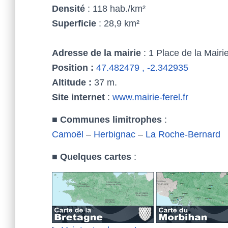
Densité
: 118 hab./km²
Superficie
: 28,9 km²
Adresse de la mairie
: 1 Place de la Mairi
Position :
47.482479 , -2.342935
Altitude :
37 m.
Site internet
:
www.mairie-ferel.fr
■
Communes limitrophes
:
Camoël
–
Herbignac
–
La Roche-Bernard
■
Quelques cartes
: