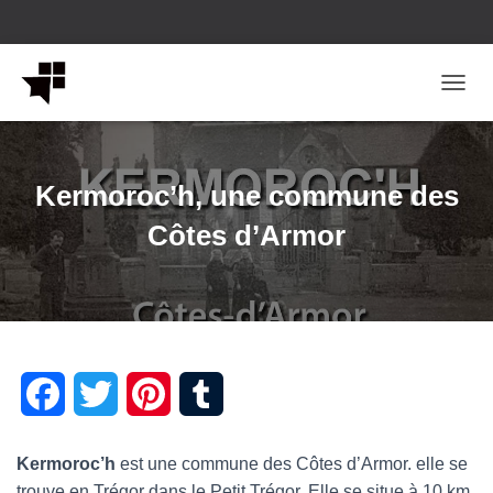
OUVRI
Kermoroc’h, une commune des
Côtes d’Armor
F
T
P
T
a
w
i
u
Kermoroc’h
est une commune des Côtes d’Armor. elle se
c
i
n
m
trouve en Trégor dans le Petit Trégor. Elle se situe à 10 km