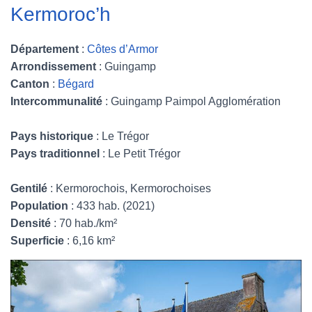
Kermoroc’h
Département
:
Côtes d’Armor
Arrondissement
: Guingamp
Canton
:
Bégard
Intercommunalité
: Guingamp Paimpol Agglomération
Pays historique
: Le Trégor
Pays traditionnel
: Le Petit Trégor
Gentilé
: Kermorochois, Kermorochoises
Population
: 433 hab. (2021)
Densité
: 70 hab./km²
Superficie
: 6,16 km²