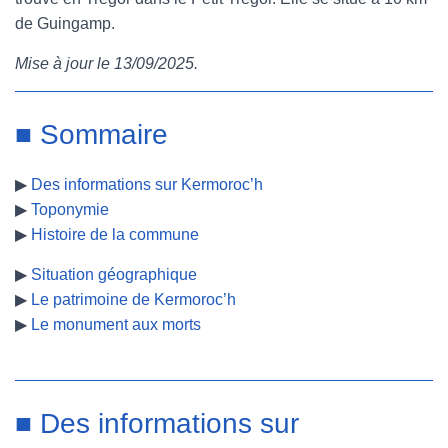
de Guingamp.
e
t
t
b
Mise à jour le 13/09/2025.
b
t
e
l
o
e
r
r
■ Sommaire
o
r
e
▶
Des informations sur Kermoroc’h
k
s
▶
Toponymie
t
▶
Histoire de la commune
▶
Situation géographique
▶
Le patrimoine de Kermoroc’h
▶
Le monument aux morts
■ Des informations sur