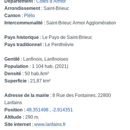
Département
:
Côtes d’Armor
Arrondissement
: Saint-Brieuc
Canton
:
Plélo
Intercommunalité
: Saint-Brieuc Armor Agglomération
Pays historique
: Le Pays de Saint-Brieuc
Pays traditionnel
: Le Penthièvre
Gentilé
: Lanfinois, Lanfinoises
Population
: 1 104 hab. (2021)
Densité
: 50 hab./km²
Superficie
: 21,87 km²
Adresse de la mairie
: 8 Rue des Fontaines, 22800
Lanfains
Position :
48.351498 , -2.914351
Altitude :
290 m.
Site internet
:
www.lanfains.fr