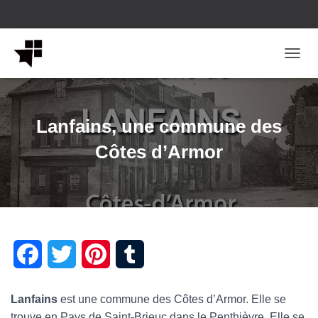
OUVRI
Lanfains, une commune des
Côtes d’Armor
F
T
P
T
a
w
i
u
Lanfains
est une commune des Côtes d’Armor. Elle se
c
i
n
m
trouve en Pays de Saint-Brieuc dans le Penthièvre. Elle se