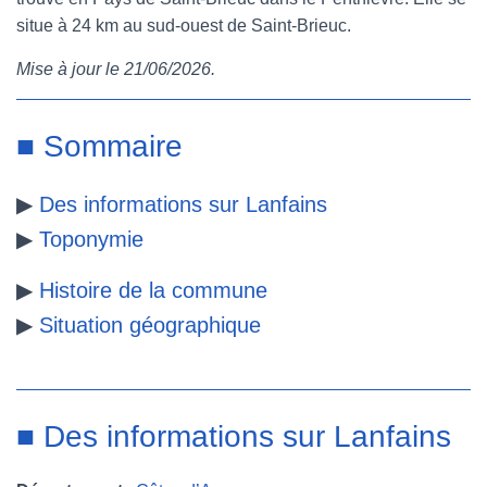
situe à 24 km au sud-ouest de Saint-Brieuc.
e
t
t
b
Mise à jour le 21/06/2026.
b
t
e
l
o
e
r
r
■ Sommaire
o
r
e
▶
Des informations sur Lanfains
k
s
▶
Toponymie
t
▶
Histoire de la commune
▶
Situation géographique
■ Des informations sur Lanfains