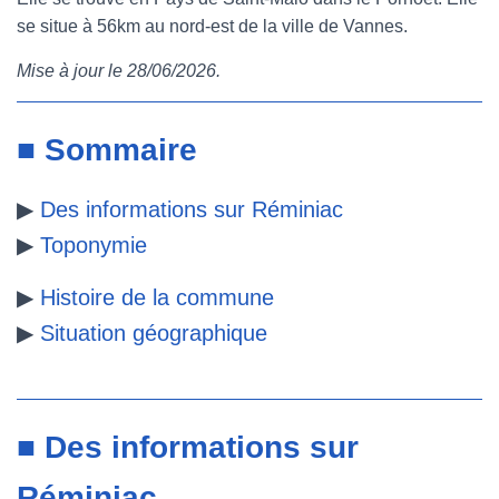
se situe à 56km au nord-est de la ville de Vannes.
e
t
t
b
Mise à jour le 28/06/2026.
b
t
e
l
o
e
r
r
■ Sommaire
o
r
e
▶
Des informations sur Réminiac
k
s
▶
Toponymie
t
▶
Histoire de la commune
▶
Situation géographique
■ Des informations sur
Réminiac