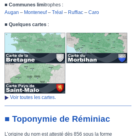
■
Communes limi
trophes :
Augan
–
Monteneuf
–
Tréal
–
Ruffiac
–
Caro
■
Quelques cartes
:
Voir toutes les cartes.
■ Toponymie de Réminiac
L’origine du nom est attesté dès 856 sous la forme