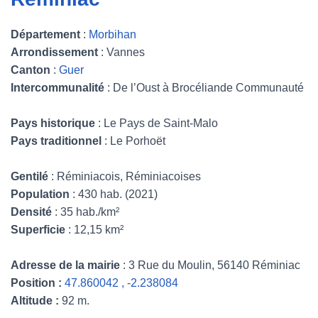
Département
:
Morbihan
Arrondissement
: Vannes
Canton
:
Guer
Intercommunalité
: De l’Oust à Brocéliande Communauté
Pays historique
: Le Pays de Saint-Malo
Pays traditionnel
: Le Porhoët
Gentilé
: Réminiacois, Réminiacoises
Population
: 430 hab. (2021)
Densité
: 35 hab./km²
Superficie
: 12,15 km²
Adresse de la mairie
: 3 Rue du Moulin, 56140 Réminiac
Position :
47.860042 , -2.238084
Altitude :
92 m.