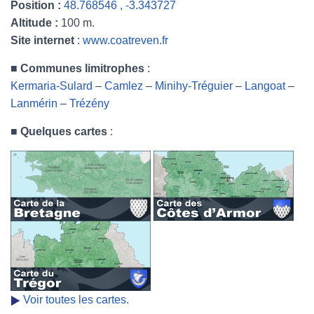
Position :
48.768546 , -3.343727
Altitude :
100 m.
Site internet
:
www.coatreven.fr
■
Communes limitrophes
:
Kermaria-Sulard
–
Camlez
–
Minihy-Tréguier
–
Langoat
–
Lanmérin
–
Trézény
■
Quelques cartes
:
Voir toutes les cartes.