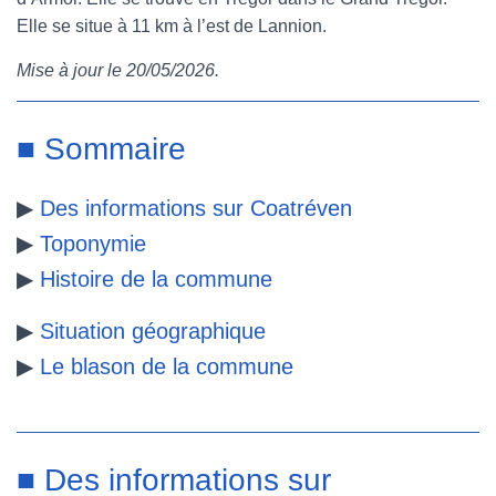
Elle se situe à 11 km à l’est de Lannion.
e
t
t
b
Mise à jour le 20/05/2026.
b
t
e
l
o
e
r
r
■ Sommaire
o
r
e
▶
Des informations sur Coatréven
k
s
▶
Toponymie
t
▶
Histoire de la commune
▶
Situation géographique
▶
Le blason de la commune
■ Des informations sur