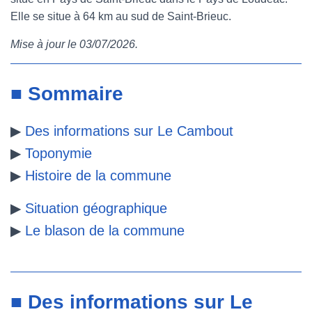
Elle se situe à 64 km au sud de Saint-Brieuc.
e
t
t
b
Mise à jour le 03/07/2026.
b
t
e
l
o
e
r
r
■ Sommaire
o
r
e
▶
Des informations sur Le Cambout
k
s
▶
Toponymie
t
▶
Histoire de la commune
▶
Situation géographique
▶
Le blason de la commune
■ Des informations sur Le