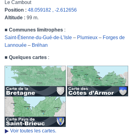
Le Cambout
Position :
48.059182 , -2.612656
Altitude :
99 m.
■
Communes limitrophes
:
Saint-Étienne-du-Gué-de-L’Isle
–
Plumieux
–
Forges de
Lannouée
–
Bréhan
■
Quelques cartes
:
Voir toutes les cartes.