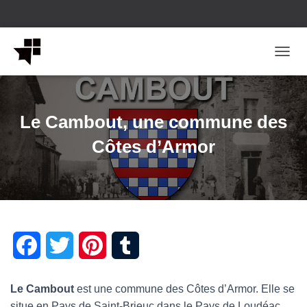
OUVRI
Le Cambout, une commune des
Côtes d’Armor
F
T
P
T
a
w
i
u
Le Cambout
est une commune des Côtes d’Armor. Elle se
c
i
n
m
situe en Pays de Saint-Brieuc dans le Pays de Loudéac.