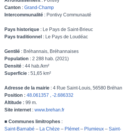
Arrondissement
: Pontivy
Canton
:
Grand-Champ
Intercommunalité
: Pontivy Communauté
Pays historique
: Le Pays de Saint-Brieuc
Pays traditionnel
: Le Pays de Loudéac
Gentilé
: Bréhannais, Bréhannaises
Population
: 2 288 hab. (2021)
Densité
: 44 hab./km²
Superficie
: 51,65 km²
Adresse de la mairie
: 4 Rue Saint-Louis, 56580 Bréhan
Position :
48.061357 , -2.686332
Altitude :
99 m.
Site internet
:
www.brehan.fr
■
Communes limitrophes
:
Saint-Barnabé
–
La Chèze
–
Plémet
–
Plumieux
–
Saint-