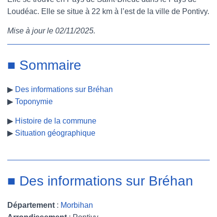
Loudéac. Elle se situe à 22 km à l’est de la ville de Pontivy.
e
t
t
b
Mise à jour le 02/11/2025.
b
t
e
l
o
e
r
r
■ Sommaire
o
r
e
▶
Des informations sur Bréhan
k
s
▶
Toponymie
t
▶
Histoire de la commune
▶
Situation géographique
■ Des informations sur Bréhan
Département
:
Morbihan