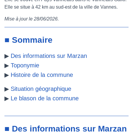
Elle se situe à 42 km au sud-est de la ville de Vannes.
e
t
t
b
Mise à jour le 28/06/2026.
b
t
e
l
o
e
r
r
■ Sommaire
o
r
e
▶
Des informations sur Marzan
k
s
▶
Toponymie
t
▶
Histoire de la commune
▶
Situation géographique
▶
Le blason de la commune
■ Des informations sur Marzan