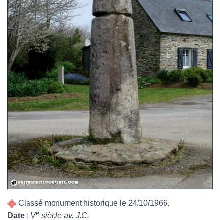
Classé monument historique le 24/10/1966.
e
Date
:
V
siècle av. J.C.