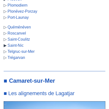
▷
Plomodiern
▷
Plonévez-Porzay
▷
Port-Launay
▷
Quéménéven
▷
Roscanvel
▷
Saint-Coulitz
▶
Saint-Nic
▷
Telgruc-sur-Mer
▷
Trégarvan
■
Camaret-sur-Mer
■ Les alignements de Lagatjar