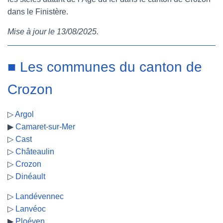
dans le Finistère.
e
t
t
b
Mise à jour le 13/08/2025.
b
t
e
l
o
e
r
r
■ Les communes du canton de
o
r
e
Crozon
k
s
▷
Argol
t
▶
Camaret-sur-Mer
▷
Cast
▷
Châteaulin
▷
Crozon
▷
Dinéault
▷
Landévennec
▷
Lanvéoc
▶
Ploéven