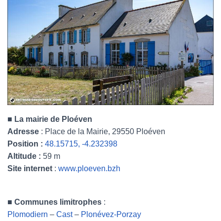
■
La mairie de Ploéven
Adresse
: Place de la Mairie, 29550 Ploéven
Position :
48.15715, -4.232398
Altitude :
59 m
Site internet
:
www.ploeven.bzh
■
Communes limitrophes
:
Plomodiern
–
Cast
–
Plonévez-Porzay