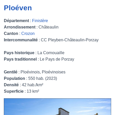
Ploéven
Département
:
Finistère
Arrondissement
: Châteaulin
Canton
:
Crozon
Intercommunalité
: CC Pleyben-Châteaulin-Porzay
Pays historique
: La Cornouaille
Pays traditionnel
: Le Pays de Porzay
Gentilé
: Ploévinois, Ploévinoises
Population
: 550 hab. (2023)
Densité
: 42 hab./km²
Superficie
: 13 km²