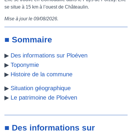
se situe à 15 km à l’ouest de Châteaulin.
e
t
t
b
Mise à jour le 09/08/2026.
b
t
e
l
o
e
r
r
■ Sommaire
o
r
e
▶
Des informations sur Ploéven
k
s
▶
Toponymie
t
▶
Histoire de la commune
▶
Situation géographique
▶
Le patrimoine de Ploéven
■ Des informations sur