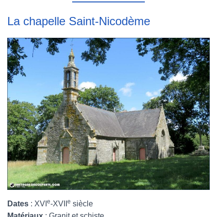
La chapelle Saint-Nicodème
e
e
Dates
: XVI
-XVII
siècle
Matériaux
: Granit et schiste