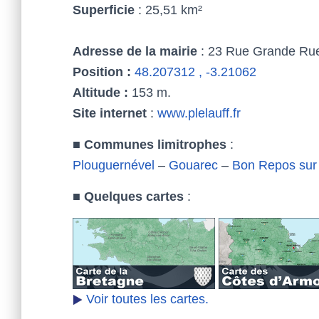
Superficie
: 25,51 km²
Adresse de la mairie
: 23 Rue Grande Rue
Position :
48.207312 , -3.21062
Altitude :
153 m.
Site internet
:
www.plelauff.fr
■
Communes limitrophes
:
Plouguernével
–
Gouarec
–
Bon Repos sur 
■
Quelques cartes
:
Voir toutes les cartes.