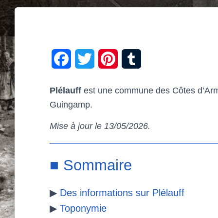
F
T
P
T
a
w
i
u
Plélauff
est une commune des Côtes d’Armor
c
i
n
m
Guingamp.
e
t
t
b
Mise à jour le 13/05/2026.
b
t
e
l
o
e
r
r
■ Sommaire
o
r
e
▶
Des informations sur Plélauff
k
s
▶
Toponymie
t