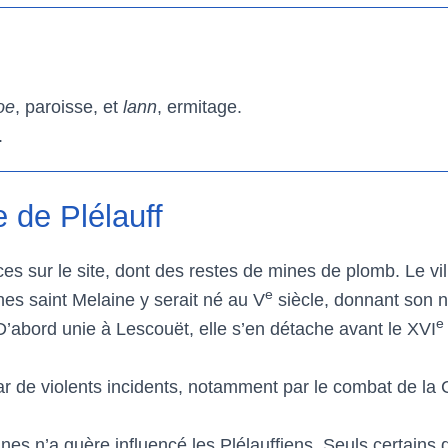
oe
, paroisse, et
lann
, ermitage.
.
 de Plélauff
ces sur le site, dont des restes de mines de plomb. Le vi
e
es saint Melaine y serait né au V
siècle, donnant son n
e
D’abord unie à Lescouët, elle s’en détache avant le XVI
r de violents incidents, notamment par le combat de la
 n’a guère influencé les Plélauffiens. Seuls certains d’e