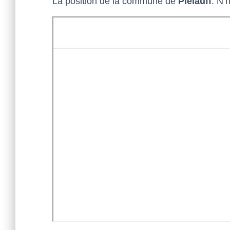
La position de la commune de
Plélauff
. N’