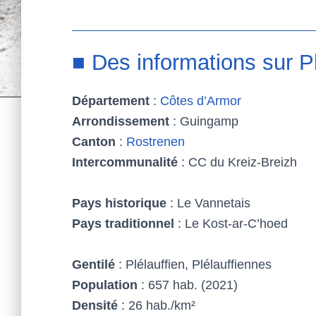
■ Des informations sur Pl
Département
:
Côtes d’Armor
Arrondissement
: Guingamp
Canton
:
Rostrenen
Intercommunalité
: CC du Kreiz-Breizh
Pays historique
: Le Vannetais
Pays traditionnel
: Le Kost-ar-C’hoed
Gentilé
: Plélauffien, Plélauffiennes
Population
: 657 hab. (2021)
Densité
: 26 hab./km²