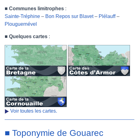
■
Communes limitrophes
:
Sainte-Tréphine
–
Bon Repos sur Blavet
–
Plélauff
–
Plouguernével
■
Quelques cartes
:
Voir toutes les cartes.
■ Toponymie de Gouarec