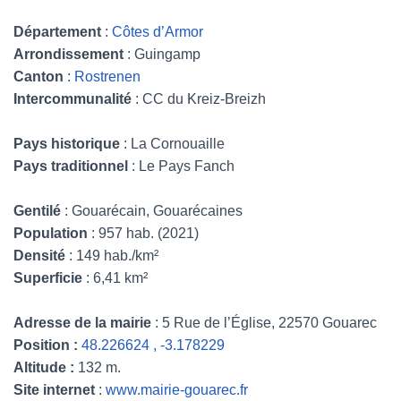
Département
:
Côtes d’Armor
Arrondissement
: Guingamp
Canton
:
Rostrenen
Intercommunalité
: CC du Kreiz-Breizh
Pays historique
: La Cornouaille
Pays traditionnel
: Le Pays Fanch
Gentilé
: Gouarécain, Gouarécaines
Population
: 957 hab. (2021)
Densité
: 149 hab./km²
Superficie
: 6,41 km²
Adresse de la mairie
: 5 Rue de l’Église, 22570 Gouarec
Position :
48.226624 , -3.178229
Altitude :
132 m.
Site internet
:
www.mairie-gouarec.fr