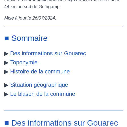
44 km au sud de Guingamp.
e
t
t
b
Mise à jour le 26/07/2024
.
b
t
e
l
o
e
r
r
■ Sommaire
o
r
e
▶
Des informations sur Gouarec
k
s
▶
Toponymie
t
▶
Histoire de la commune
▶
Situation géographique
▶
Le blason de la commune
■ Des informations sur Gouarec