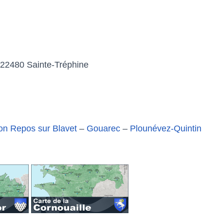
, 22480 Sainte-Tréphine
on Repos sur Blavet
–
Gouarec
–
Plounévez-Quintin