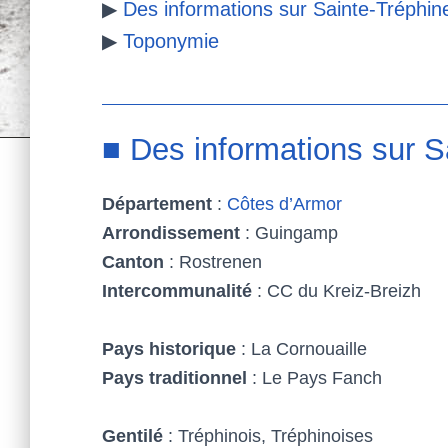
▶
Des informations sur Sainte-Tréphin
k
s
▶
Toponymie
t
■ Des informations sur S
Département
:
Côtes d’Armor
Arrondissement
: Guingamp
Canton
: Rostrenen
Intercommunalité
: CC du Kreiz-Breizh
Pays historique
: La Cornouaille
Pays traditionnel
: Le Pays Fanch
Gentilé
: Tréphinois, Tréphinoises