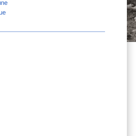
une
que