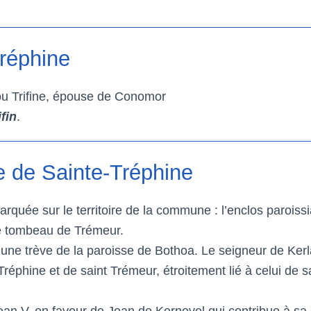
réphine
 ou Trifine, épouse de Conomor
fin
.
e de Sainte-Tréphine
rquée sur le territoire de la commune : l’enclos paroiss
 le tombeau de Trémeur.
ne trève de la paroisse de Bothoa. Le seigneur de Kerlab
 Tréphine et de saint Trémeur, étroitement lié à celui de 
Jean V, en faveur de Jean de Kernevel qui contribue à sa 