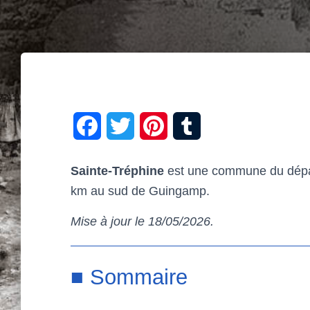
F
T
P
T
a
w
i
u
Sainte-Tréphine
est une commune du départ
c
i
n
m
km au sud de Guingamp.
e
t
t
b
Mise à jour le 18/05/2026.
b
t
e
l
o
e
r
r
■ Sommaire
o
r
e