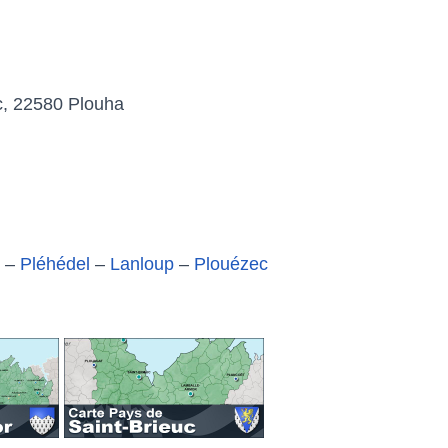
, 22580 Plouha
–
Pléhédel
–
Lanloup
–
Plouézec