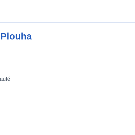
 Plouha
auté