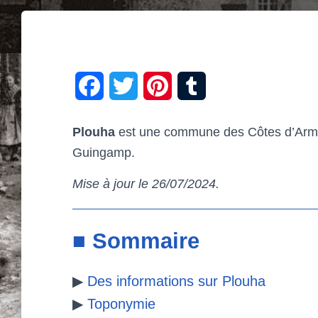
F
T
P
T
a
w
i
u
Plouha
est une commune des Côtes d’Armor.
c
i
n
m
Guingamp.
e
t
t
b
Mise à jour le 26/07/2024
.
b
t
e
l
o
e
r
r
■ Sommaire
o
r
e
▶
Des informations sur Plouha
k
s
▶
Toponymie
t