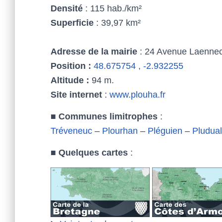
Densité
: 115 hab./km²
Superficie
: 39,97 km²
Adresse de la mairie
: 24 Avenue Laennec
Position :
48.675754 , -2.932255
Altitude :
94 m.
Site internet
:
www.plouha.fr
■
Communes limitrophes
:
Tréveneuc
–
Plourhan
–
Pléguien
–
Pludual
■
Quelques cartes
: