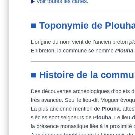
Voir toutes les cartes.
■ Toponymie de Plouh
L’origine du nom vient de l’ancien breton
pl
En breton, la commune se nomme
Plouha
.
■ Histoire de la comm
Des découvertes archéologiques d’objets dat
très avancée. Seul le lieu-dit Moguer évoque
La plus ancienne mention de
Plouha
, atte
siècles sont seigneurs de
Plouha
. Le lieu-
la présence monastique liée à la proximité 
Aux époques troublées de la Ligue puis de