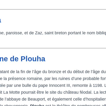
a
oe
, paroisse, et de Zaz, saint breton portant le nom bibl
une de Plouha
ant de la fin de l’âge du bronze et du début de l’âge du
 la présence romaine, par les ruines d’une probable forti
stée par une bulle du pape Innocent III, remonte à 1198.
dit La Motte pourrait être le site du château féodal. La le
de l’abbaye de Beauport, et également celle d’hospitalier
 la chouannerie,
Plouha
est le théâtre de nombreuses aff