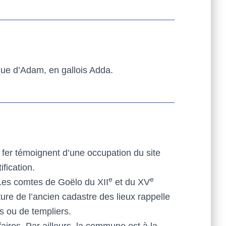
ique d’Adam, en gallois Adda.
 fer témoignent d’une occupation du site
fication.
e
e
 Les comtes de Goëlo du XII
et du XV
cture de l’ancien cadastre des lieux rappelle
s ou de templiers.
aires. Par ailleurs, la commune est à la