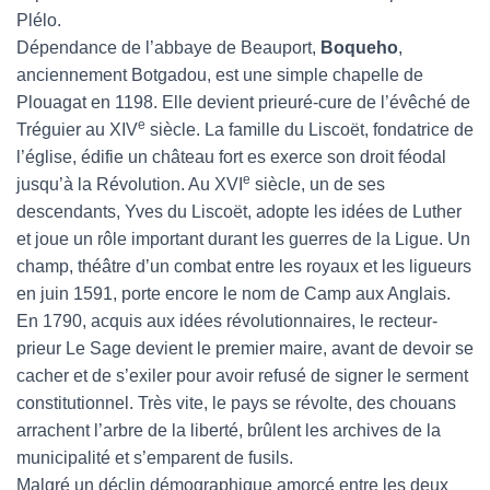
Plélo.
Dépendance de l’abbaye de Beauport,
Boqueho
,
anciennement Botgadou, est une simple chapelle de
Plouagat en 1198. Elle devient prieuré-cure de l’évêché de
e
Tréguier au XIV
siècle. La famille du Liscoët, fondatrice de
l’église, édifie un château fort es exerce son droit féodal
e
jusqu’à la Révolution. Au XVI
siècle, un de ses
descendants, Yves du Liscoët, adopte les idées de Luther
et joue un rôle important durant les guerres de la Ligue. Un
champ, théâtre d’un combat entre les royaux et les ligueurs
en juin 1591, porte encore le nom de Camp aux Anglais.
En 1790, acquis aux idées révolutionnaires, le recteur-
prieur Le Sage devient le premier maire, avant de devoir se
cacher et de s’exiler pour avoir refusé de signer le serment
constitutionnel. Très vite, le pays se révolte, des chouans
arrachent l’arbre de la liberté, brûlent les archives de la
municipalité et s’emparent de fusils.
Malgré un déclin démographique amorcé entre les deux