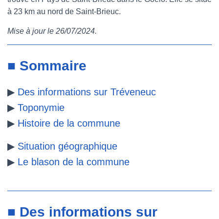
à 23 km au nord de Saint-Brieuc.
e
t
t
b
Mise à jour le 26/07/2024
.
b
t
e
l
o
e
r
r
■ Sommaire
o
r
e
▶
Des informations sur Tréveneuc
k
s
▶
Toponymie
t
▶
Histoire de la commune
▶
Situation géographique
▶
Le blason de la commune
■ Des informations sur