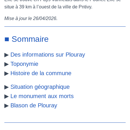
situe à 39 km à l’ouest de la ville de Pntivy.
e
t
t
b
Mise à jour le 26/04/2026.
b
t
e
l
o
e
r
r
■ Sommaire
o
r
e
▶
Des informations sur Plouray
k
s
▶
Toponymie
t
▶
Histoire de la commune
▶
Situation géographique
▶
Le monument aux morts
▶
Blason de Plouray