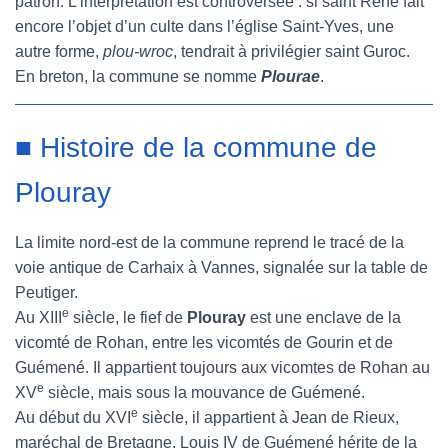
patron. L’interprétation est controversée : si saint René fait
encore l’objet d’un culte dans l’église Saint-Yves, une
autre forme,
plou-wroc
, tendrait à privilégier saint Guroc.
En breton, la commune se nomme
Plourae
.
■ Histoire de la commune de
Plouray
La limite nord-est de la commune reprend le tracé de la
voie antique de Carhaix à Vannes, signalée sur la table de
Peutiger.
e
Au XIII
siècle, le fief de
Plouray
est une enclave de la
vicomté de Rohan, entre les vicomtés de Gourin et de
Guémené. Il appartient toujours aux vicomtes de Rohan au
e
XV
siècle, mais sous la mouvance de Guémené.
e
Au début du XVI
siècle, il appartient à Jean de Rieux,
maréchal de Bretagne. Louis IV de Guémené hérite de la