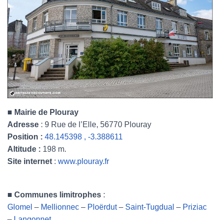
■ Mairie de Plouray
Adresse
: 9 Rue de l’Elle, 56770 Plouray
Position :
48.145398 , -3.388611
Altitude :
198 m.
Site internet
:
www.plouray.fr
■
Communes limitrophes
:
Glomel
–
Mellionnec
–
Ploërdut
–
Saint-Tugdual
–
Priziac
–
Langonnet