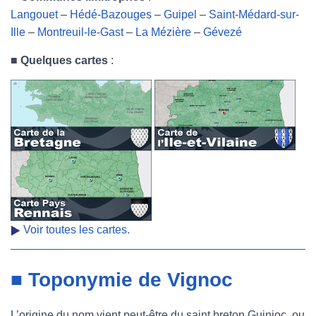
Langouet
–
Hédé-Bazouges
–
Guipel
–
Saint-Médard-sur-
Ille
–
Montreuil-le-Gast
–
La Mézière
–
Gévezé
■
Quelques cartes
:
Voir toutes les cartes.
■ Toponymie de Vignoc
L’origine du nom vient peut-être du saint breton Guinioc, ou