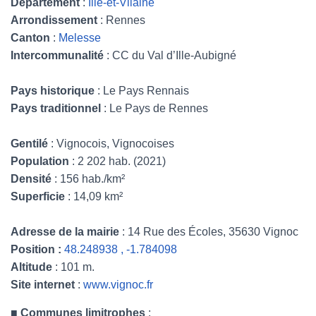
Département
:
Ille-et-Vilaine
Arrondissement
: Rennes
Canton
:
Melesse
Intercommunalité
: CC du Val d’Ille-Aubigné
Pays historique
: Le Pays Rennais
Pays traditionnel
: Le Pays de Rennes
Gentilé
: Vignocois, Vignocoises
Population
: 2 202 hab. (2021)
Densité
: 156 hab./km²
Superficie
: 14,09 km²
Adresse de la mairie
: 14 Rue des Écoles, 35630 Vignoc
Position :
48.248938 , -1.784098
Altitude
: 101 m.
Site internet
:
www.vignoc.fr
■
Communes limitrophes
: