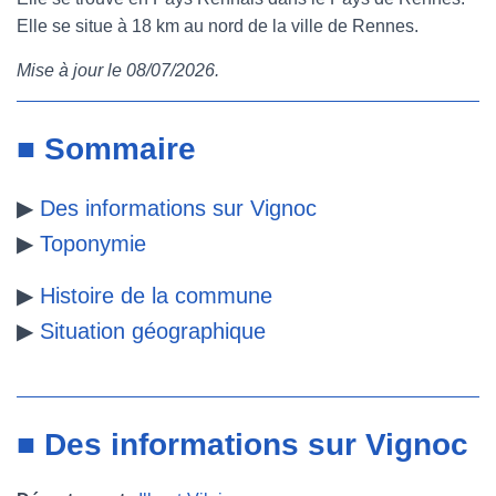
Elle se situe à 18 km au nord de la ville de Rennes.
e
t
t
b
Mise à jour le 08/07/2026.
b
t
e
l
o
e
r
r
■ Sommaire
o
r
e
▶
Des informations sur Vignoc
k
s
▶
Toponymie
t
▶
Histoire de la commune
▶
Situation géographique
■ Des informations sur Vignoc