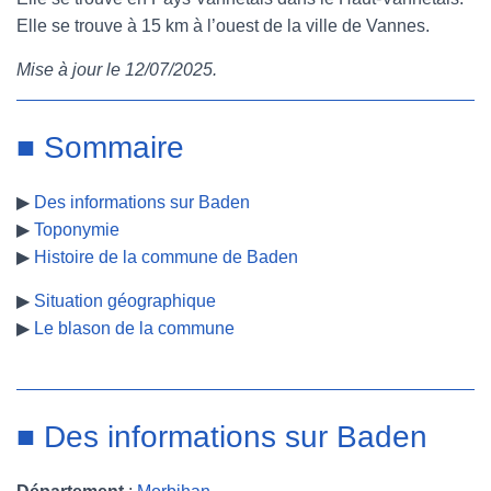
Elle se trouve à 15 km à l’ouest de la ville de Vannes.
e
t
t
b
Mise à jour le 12/07/2025.
b
t
e
l
o
e
r
r
■ Sommaire
o
r
e
▶
Des informations sur Baden
k
s
▶
Toponymie
t
▶
Histoire de la commune de Baden
▶
Situation géographique
▶
Le blason de la commune
■ Des informations sur Baden