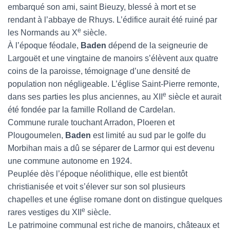
embarqué son ami, saint Bieuzy, blessé à mort et se
rendant à l’abbaye de Rhuys. L’édifice aurait été ruiné par
e
les Normands au X
siècle.
À l’époque féodale,
Baden
dépend de la seigneurie de
Largouët et une vingtaine de manoirs s’élèvent aux quatre
coins de la paroisse, témoignage d’une densité de
population non négligeable. L’église Saint-Pierre remonte,
e
dans ses parties les plus anciennes, au XII
siècle et aurait
été fondée par la famille Rolland de Cardelan.
Commune rurale touchant Arradon, Ploeren et
Plougoumelen,
Baden
est limité au sud par le golfe du
Morbihan mais a dû se séparer de Larmor qui est devenu
une commune autonome en 1924.
Peuplée dès l’époque néolithique, elle est bientôt
christianisée et voit s’élever sur son sol plusieurs
chapelles et une église romane dont on distingue quelques
e
rares vestiges du XII
siècle.
Le patrimoine communal est riche de manoirs, châteaux et