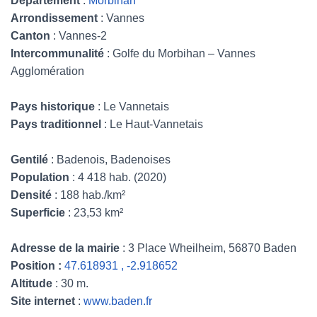
Département
:
Morbihan
Arrondissement
: Vannes
Canton
: Vannes-2
Intercommunalité
: Golfe du Morbihan – Vannes
Agglomération
Pays historique
: Le Vannetais
Pays traditionnel
: Le Haut-Vannetais
Gentilé
: Badenois, Badenoises
Population
: 4 418 hab. (2020)
Densité
: 188 hab./km²
Superficie
: 23,53 km²
Adresse de la mairie
: 3 Place Wheilheim, 56870 Baden
Position :
47.618931 , -2.918652
Altitude
: 30 m.
Site internet
:
www.baden.fr