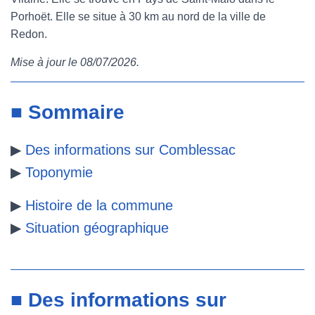
Porhoët. Elle se situe à 30 km au nord de la ville de
e
t
t
b
Redon.
b
t
e
l
Mise à jour le 08/07/2026.
o
e
r
r
o
r
e
■ Sommaire
k
s
▶
Des informations sur Comblessac
t
▶
Toponymie
▶
Histoire de la commune
▶
Situation géographique
■ Des informations sur