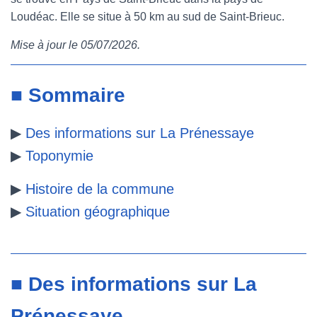
Loudéac. Elle se situe à 50 km au sud de Saint-Brieuc.
e
t
t
b
Mise à jour le 05/07/2026.
b
t
e
l
o
e
r
r
■ Sommaire
o
r
e
▶
Des informations sur La Prénessaye
k
s
▶
Toponymie
t
▶
Histoire de la commune
▶
Situation géographique
■ Des informations sur La
Prénessaye