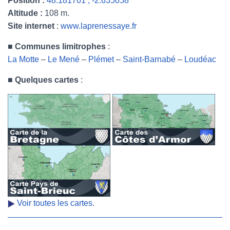
Position :
48.181701 , -2.635058
Altitude :
108 m.
Site internet
:
www.laprenessaye.fr
■
Communes limitrophes
:
La Motte
–
Le Mené
–
Plémet
–
Saint-Barnabé
–
Loudéac
■
Quelques cartes
:
Voir toutes les cartes.