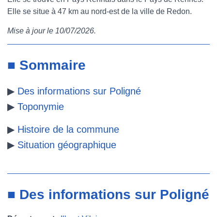
Elle se situe à 47 km au nord-est de la ville de Redon.
e
t
t
b
Mise à jour le 10/07/2026.
b
t
e
l
o
e
r
r
■ Sommaire
o
r
e
▶
Des informations sur Poligné
k
s
▶
Toponymie
t
▶
Histoire de la commune
▶
Situation géographique
■ Des informations sur Poligné