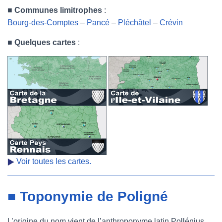
■
Communes limitrophes
:
Bourg-des-Comptes
–
Pancé
–
Pléchâtel
–
Crévin
■
Quelques cartes
:
Voir toutes les cartes.
■ Toponymie de Poligné
L’origine du nom vient de l’anthroponyme latin Pollénius