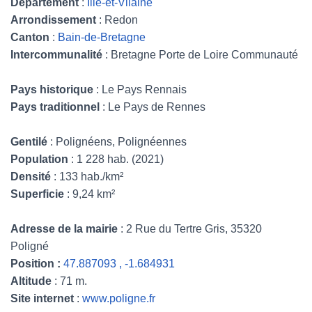
Département
:
Ille-et-Vilaine
Arrondissement
: Redon
Canton
:
Bain-de-Bretagne
Intercommunalité
: Bretagne Porte de Loire Communauté
Pays historique
: Le Pays Rennais
Pays traditionnel
: Le Pays de Rennes
Gentilé
: Polignéens, Polignéennes
Population
: 1 228 hab. (2021)
Densité
: 133 hab./km²
Superficie
: 9,24 km²
Adresse de la mairie
: 2 Rue du Tertre Gris, 35320
Poligné
Position :
47.887093 , -1.684931
Altitude
: 71 m.
Site internet
:
www.poligne.fr