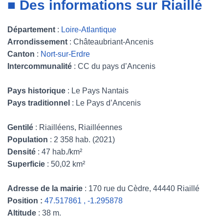
■ Des informations sur Riaillé
Département
:
Loire-Atlantique
Arrondissement
: Châteaubriant-Ancenis
Canton
:
Nort-sur-Erdre
Intercommunalité
: CC du pays d’Ancenis
Pays historique
: Le Pays Nantais
Pays traditionnel
: Le Pays d’Ancenis
Gentilé
: Riailléens, Riailléennes
Population
: 2 358 hab. (2021)
Densité
: 47 hab./km²
Superficie
: 50,02 km²
Adresse de la mairie
: 170 rue du Cèdre, 44440 Riaillé
Position :
47.517861 , -1.295878
Altitude
: 38 m.