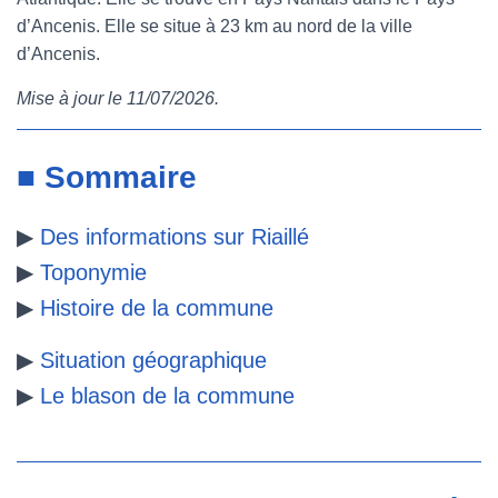
d’Ancenis. Elle se situe à 23 km au nord de la ville
e
t
t
b
d’Ancenis.
b
t
e
l
Mise à jour le 11/07/2026.
o
e
r
r
o
r
e
■ Sommaire
k
s
▶
Des informations sur Riaillé
t
▶
Toponymie
▶
Histoire de la commune
▶
Situation géographique
▶
Le blason de la commune