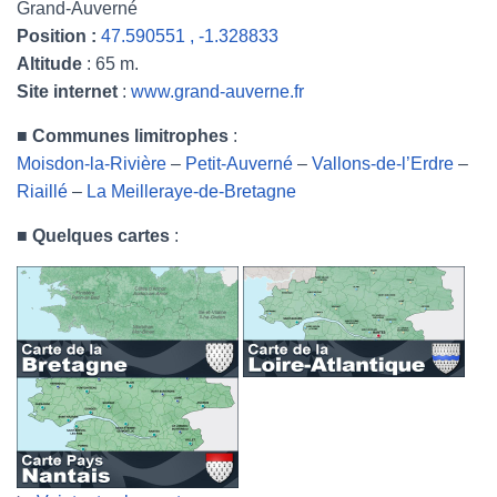
Grand-Auverné
Position :
47.590551 , -1.328833
Altitude
: 65 m.
Site internet
:
www.grand-auverne.fr
■
Communes limitrophes
:
Moisdon-la-Rivière
–
Petit-Auverné
–
Vallons-de-l’Erdre
–
Riaillé
–
La Meilleraye-de-Bretagne
■
Quelques cartes
: