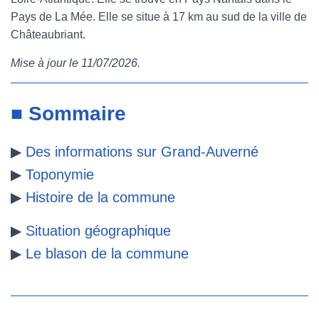
Pays de La Mée. Elle se situe à 17 km au sud de la ville de
e
t
t
b
Châteaubriant.
b
t
e
l
Mise à jour le 11/07/2026.
o
e
r
r
o
r
e
■ Sommaire
k
s
▶
Des informations sur Grand-Auverné
t
▶
Toponymie
▶
Histoire de la commune
▶
Situation géographique
▶
Le blason de la commune