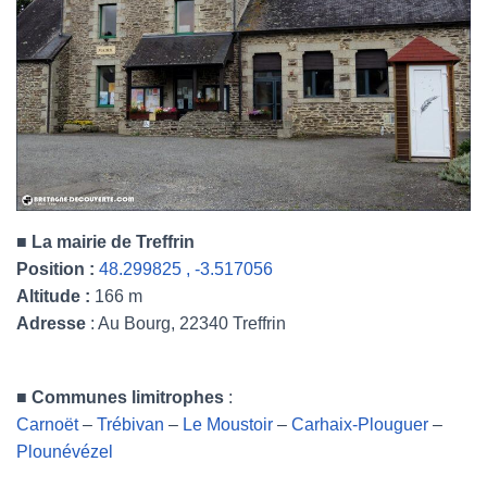
■
La mairie de Treffrin
Position :
48.299825 , -3.517056
Altitude :
166 m
Adresse
: Au Bourg, 22340 Treffrin
■
Communes limitrophes
:
Carnoët
–
Trébivan
–
Le Moustoir
–
Carhaix-Plouguer
–
Plounévézel