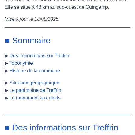
Elle se situe à 48 km au sud-ouest de Guingamp.
e
t
t
b
Mise à jour le 18/08/2025.
b
t
e
l
o
e
r
r
■ Sommaire
o
r
e
▶
Des informations sur Treffrin
k
s
▶
Toponymie
t
▶
Histoire de la commune
▶
Situation géographique
▶
Le patrimoine de Treffrin
▶
Le monument aux morts
■ Des informations sur Treffrin