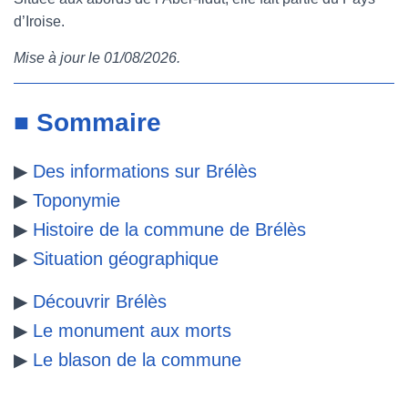
d’Iroise.
e
t
t
b
Mise à jour le 01/08/2026.
b
t
e
l
o
e
r
r
■ Sommaire
o
r
e
▶
Des informations sur Brélès
k
s
▶
Toponymie
t
▶
Histoire de la commune de Brélès
▶
Situation géographique
▶
Découvrir Brélès
▶
Le monument aux morts
▶
Le blason de la commune