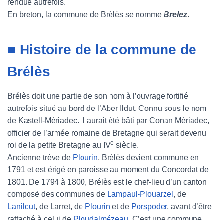
rendue autrefois.
En breton, la commune de Brélès se nomme
Brelez
.
■ Histoire de la commune de
Brélès
Brélès doit une partie de son nom à l’ouvrage fortifié
autrefois situé au bord de l’Aber Ildut. Connu sous le nom
de Kastell-Mériadec. Il aurait été bâti par Conan Mériadec,
officier de l’armée romaine de Bretagne qui serait devenu
e
roi de la petite Bretagne au IV
siècle.
Ancienne trève de
Plourin
, Brélès devient commune en
1791 et est érigé en paroisse au moment du Concordat de
1801. De 1794 à 1800, Brélès est le chef-lieu d’un canton
composé des communes de
Lampaul-Plouarzel
, de
Lanildut
, de Larret, de
Plourin
et de
Porspoder
, avant d’être
rattaché à celui de
Ploudalmézeau
. C’est une commune