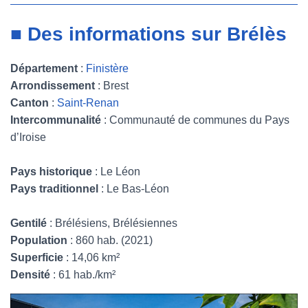
■ Des informations sur Brélès
Département
:
Finistère
Arrondissement
: Brest
Canton
:
Saint-Renan
Intercommunalité
: Communauté de communes du Pays
d’Iroise
Pays historique
: Le Léon
Pays traditionnel
: Le Bas-Léon
Gentilé
: Brélésiens, Brélésiennes
Population
: 860 hab. (2021)
Superficie
: 14,06 km²
Densité
: 61 hab./km²