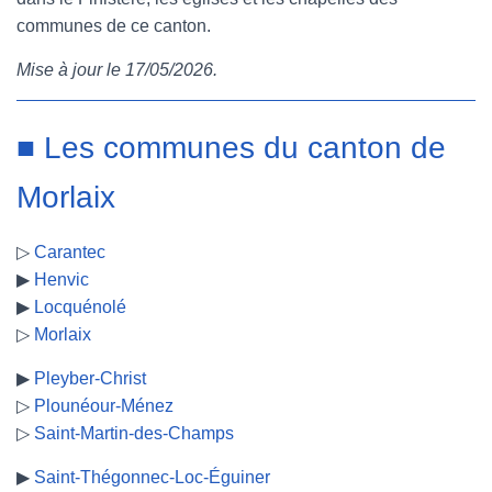
communes de ce canton.
e
t
t
b
Mise à jour le 17/05/2026.
b
t
e
l
o
e
r
r
■ Les communes du canton de
o
r
e
Morlaix
k
s
▷
Carantec
t
▶
Henvic
▶
Locquénolé
▷
Morlaix
▶
Pleyber-Christ
▷
Plounéour-Ménez
▷
Saint-Martin-des-Champs
▶
Saint-Thégonnec-Loc-Éguiner