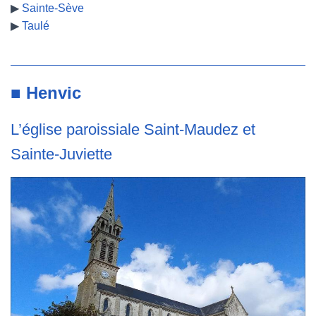
▶
Sainte-Sève
▶
Taulé
■ Henvic
L’église paroissiale Saint-Maudez et
Sainte-Juviette