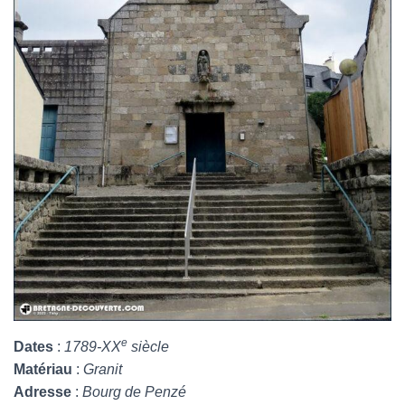
e
Dates
:
1789-XX
siècle
Matériau
:
Granit
Adresse
:
Bourg de Penzé