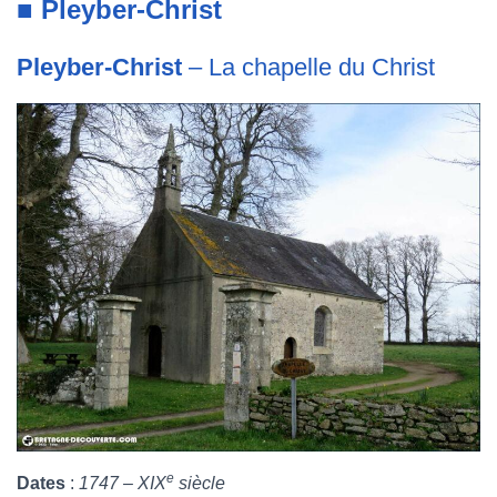
■ Pleyber-Christ
Pleyber-Christ
– La chapelle du Christ
e
Dates
:
1747 – XIX
siècle