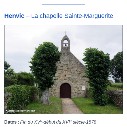
Henvic
– La chapelle Sainte-Marguerite
e
e
Dates
:
Fin du XV
-début du XVI
siècle-1878