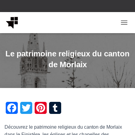
OUVRI
Le patrimoine religieux du canton
de Morlaix
F
T
P
T
a
w
i
u
Découvrez le patrimoine religieux du canton de Morlaix
c
i
n
m
dans le Finistère, les églises et les chapelles des