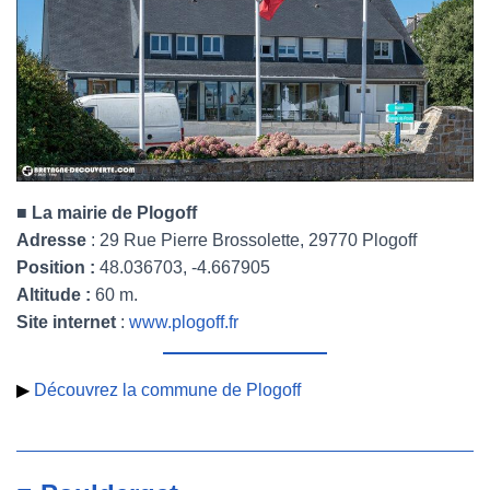
■ La mairie de Plogoff
Adresse
: 29 Rue Pierre Brossolette, 29770 Plogoff
Position :
48.036703, -4.667905
Altitude :
60 m.
Site internet
:
www.plogoff.fr
▶
Découvrez la commune de Plogoff