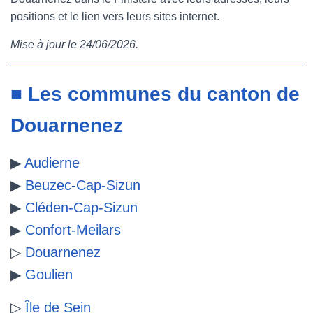
positions et le lien vers leurs sites internet.
e
t
t
b
Mise à jour le 24/06/2026.
b
t
e
l
o
e
r
r
■ Les communes du canton de
o
r
e
Douarnenez
k
s
t
▶
Audierne
▶
Beuzec-Cap-Sizun
▶
Cléden-Cap-Sizun
▶
Confort-Meilars
▷
Douarnenez
▶
Goulien
▷
Île de Sein