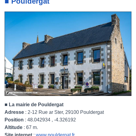
■ Pouldergat
■ La mairie de Pouldergat
Adresse
: 2-12 Rue ar Ster, 29100 Pouldergat
Position
: 48.042934 , -4.326192
Altitude
: 67 m.
Site internet
:
www.pouldergat.fr