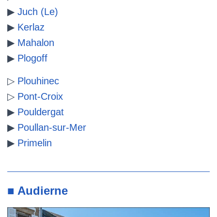
▶
Juch (Le)
▶
Kerlaz
▶
Mahalon
▶
Plogoff
▷
Plouhinec
▷
Pont-Croix
▶
Pouldergat
▶
Poullan-sur-Mer
▶
Primelin
■ Audierne