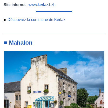
Site internet
:
www.kerlaz.bzh
▶
Découvrez la commune de Kerlaz
■ Mahalon