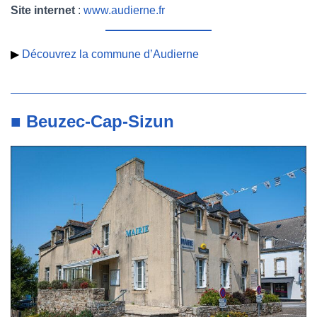
Site internet
:
www.audierne.fr
▶
Découvrez la commune d’Audierne
■ Beuzec-Cap-Sizun