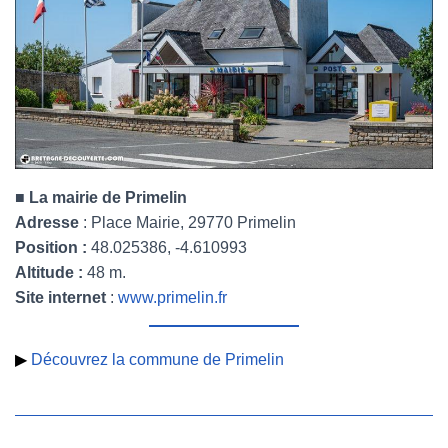
■ La mairie de Primelin
Adresse
: Place Mairie, 29770 Primelin
Position :
48.025386, -4.610993
Altitude :
48 m.
Site internet
:
www.primelin.fr
▶
Découvrez la commune de Primelin