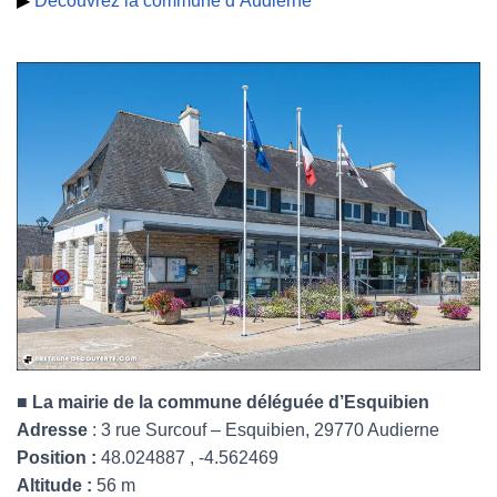
▶
Découvrez la commune d’Audierne
■ La mairie de la commune déléguée d’Esquibien
Adresse
: 3 rue Surcouf – Esquibien, 29770 Audierne
Position :
48.024887 , -4.562469
Altitude :
56 m