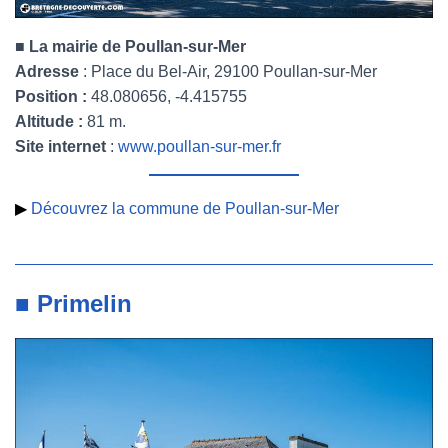
■ La mairie de Poullan-sur-Mer
Adresse
: Place du Bel-Air, 29100 Poullan-sur-Mer
Position :
48.080656, -4.415755
Altitude :
81 m.
Site internet
:
www.poullan-sur-mer.fr
▶
Découvrez la commune de Poullan-sur-Mer
■ Primelin