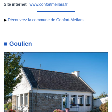
Site internet
:
www.confortmeilars.fr
▶
Découvrez la commune de Confort-Meilars
■ Goulien