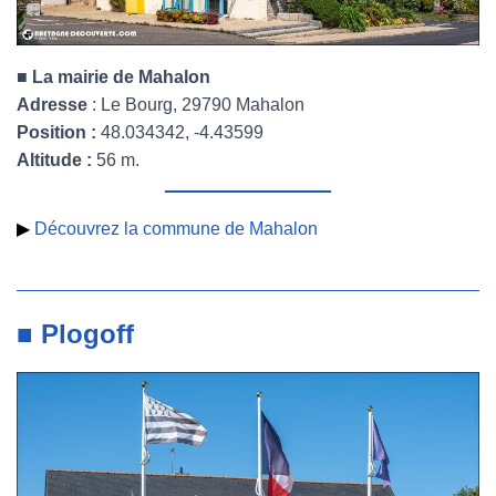
■ La mairie de Mahalon
Adresse
: Le Bourg, 29790 Mahalon
Position :
48.034342, -4.43599
Altitude :
56 m.
▶
Découvrez la commune de Mahalon
■ Plogoff