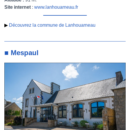
Site internet
:
www.lanhouarneau.fr
▶
Découvrez la commune de Lanhouarneau
■ Mespaul