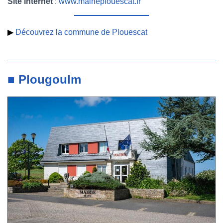
Site internet
:
www.mairieplouescat.fr
▶
Découvrez la commune de Plouescat
■ Plougoulm