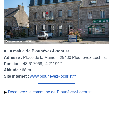
■
La mairie de Plounévez-Lochrist
Adresse :
Place de la Mairie – 29430 Plounévez-Lochrist
Position :
48.617068, -4.211917
Altitude :
68 m.
Site internet
:
www.plounevez-lochrist.fr
▶
Découvrez la commune de Plounévez-Lochrist