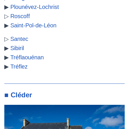
▶
Plounévez-Lochrist
▷
Roscoff
▶
Saint-Pol-de-Léon
▷
Santec
▶
Sibiril
▶
Tréflaouénan
▶
Tréflez
■ Cléder