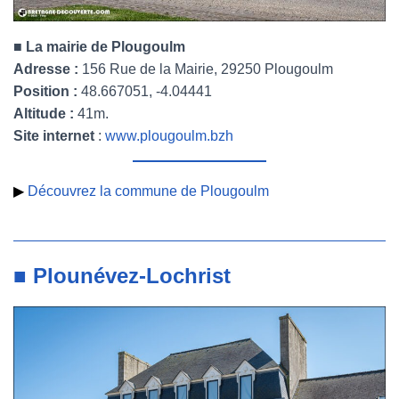
■ La mairie de Plougoulm
Adresse :
156 Rue de la Mairie, 29250 Plougoulm
Position :
48.667051, -4.04441
Altitude :
41m.
Site internet
:
www.plougoulm.bzh
▶
Découvrez la commune de Plougoulm
■ Plounévez-Lochrist