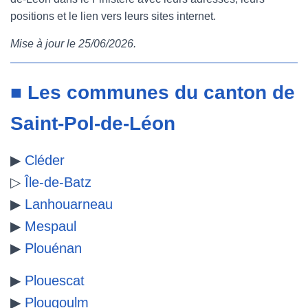
positions et le lien vers leurs sites internet.
e
t
t
b
Mise à jour le 25/06/2026.
b
t
e
l
o
e
r
r
■ Les communes du canton de
o
r
e
Saint-Pol-de-Léon
k
s
t
▶
Cléder
▷
Île-de-Batz
▶
Lanhouarneau
▶
Mespaul
▶
Plouénan
▶
Plouescat
▶
Plougoulm