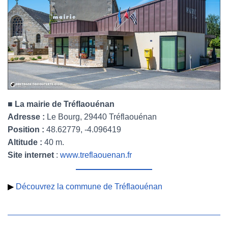
■
La mairie de Tréflaouénan
Adresse :
Le Bourg, 29440 Tréflaouénan
Position :
48.62779, -4.096419
Altitude :
40 m.
Site internet
:
www.treflaouenan.fr
▶
Découvrez la commune de Tréflaouénan