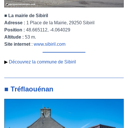
■ La mairie de Sibiril
Adresse :
1 Place de la Mairie, 29250 Sibiril
Position :
48.665112, -4.064029
Altitude :
53 m.
Site internet
:
www.sibiril.com
▶
Découvrez la commune de Sibiril
■ Tréflaouénan