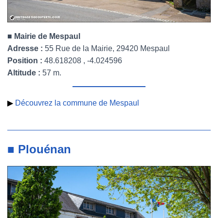
■
Mairie de Mespaul
Adresse :
55 Rue de la Mairie, 29420 Mespaul
Position :
48.618208 , -4.024596
Altitude :
57 m.
▶
Découvrez la commune de Mespaul
■ Plouénan