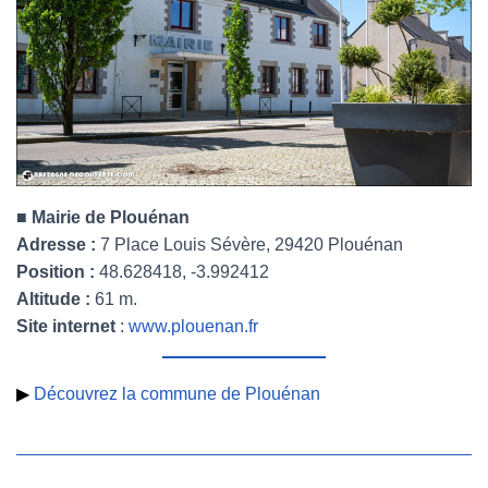
■ Mairie de Plouénan
Adresse :
7 Place Louis Sévère, 29420 Plouénan
Position :
48.628418, -3.992412
Altitude :
61 m.
Site internet
:
www.plouenan.fr
▶
Découvrez la commune de Plouénan