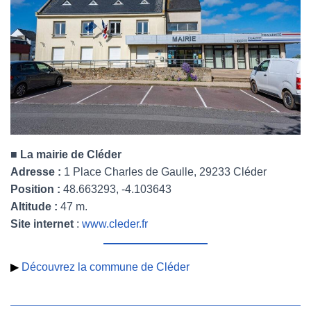
■ La mairie de Cléder
Adresse :
1 Place Charles de Gaulle, 29233 Cléder
Position :
48.663293, -4.103643
Altitude :
47 m.
Site internet
:
www.cleder.fr
▶
Découvrez la commune de Cléder