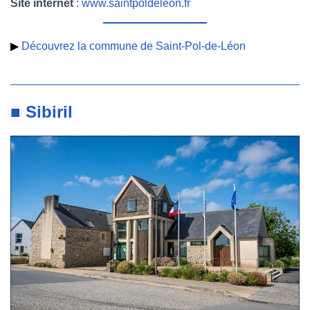
Site internet
:
www.saintpoldeleon.fr
▶
Découvrez la commune de Saint-Pol-de-Léon
■ Sibiril