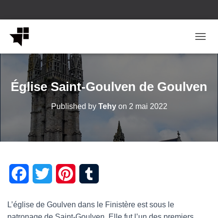
OUVRI
Église Saint-Goulven de Goulven
Published by
Tehy
on
2 mai 2022
F
T
P
T
a
w
i
u
L’église de Goulven dans le Finistère est sous le
c
i
n
m
patronage de Saint-Goulven. Elle fut l’un des premiers