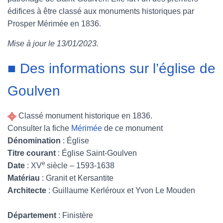
édifices à être classé aux monuments historiques par
e
t
t
b
Prosper Mérimée en 1836.
b
t
e
l
Mise à jour le 13/01/2023.
o
e
r
r
■ Des informations sur l’église de
o
r
e
Goulven
k
s
t
Classé monument historique en 1836.
Consulter la fiche
Mérimée
de ce monument
Dénomination
: Église
Titre courant
: Église Saint-Goulven
e
Date
: XV
siècle – 1593-1638
Matériau
: Granit et Kersantite
Architecte
: Guillaume Kerléroux et Yvon Le Mouden
Département
: Finistère