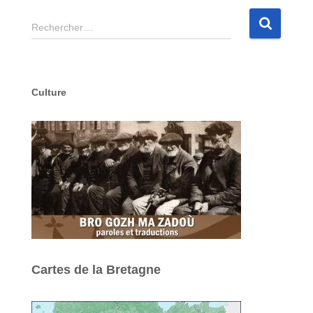
R
Rechercher…
e
c
h
e
Culture
r
c
h
e
r
:
Cartes de la Bretagne