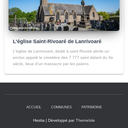
L’église Saint-Rivoaré de Lanrivoaré
L'église de Lanrivoaré, dédié à saint Rivoiré abrite un
enclos appelé le cimetière des 7 777 saint datant du Xe
siècle, lieue d'un massacre par les païens.
ACCUEIL
COMMUNES
PATRIMOINE
Hestia | Développé par
ThemeIsle