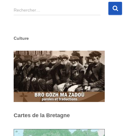
R
Rechercher…
e
c
h
e
Culture
r
c
h
e
r
:
Cartes de la Bretagne