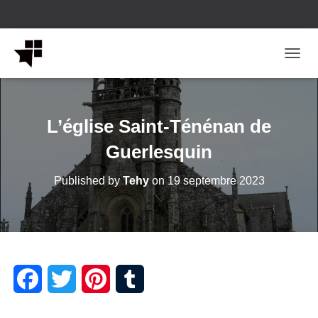
OUVRI
L’église Saint-Ténénan de
Guerlesquin
Published by
Tehy
on
19 septembre 2023
F
T
P
T
a
w
i
u