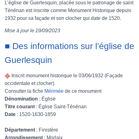
L’église de Guerlesquin, placée sous le patronage de saint
c
i
n
m
Ténénan est inscrite comme Monument Historique depuis
1932 pour sa façade et son clocher qui date de 1520.
e
t
t
b
Mise à jour le 19/09/2023
b
t
e
l
■ Des informations sur l’église de
o
e
r
r
o
r
e
Guerlesquin
k
s
Inscrit monument historique le 03/06/1932 (Façade
t
occidentale et clocher)
Consulter la fiche
Mérimée
de ce monument
Dénomination
: Église
Titre courant
: Église Saint-Ténénan
Date
: 1520-1630-1859
Département
: Finistère
Arrondissement
: Morlaix