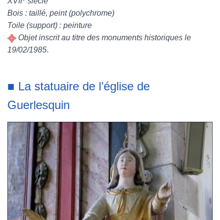
XVII
siècle
Bois : taillé, peint (polychrome)
Toile (support) : peinture
Objet inscrit au titre des monuments historiques le
19/02/1985
.
■ La statuaire de l’église de
Guerlesquin