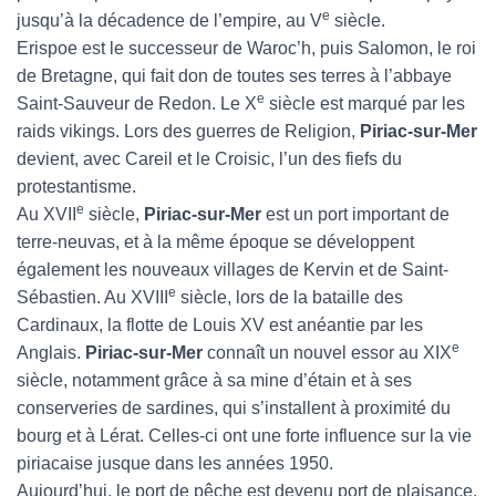
e
jusqu’à la décadence de l’empire, au V
siècle.
Erispoe est le successeur de Waroc’h, puis Salomon, le roi
de Bretagne, qui fait don de toutes ses terres à l’abbaye
e
Saint-Sauveur de Redon. Le X
siècle est marqué par les
raids vikings. Lors des guerres de Religion,
Piriac-sur-Mer
devient, avec Careil et le Croisic, l’un des fiefs du
protestantisme.
e
Au XVII
siècle,
Piriac-sur-Mer
est un port important de
terre-neuvas, et à la même époque se développent
également les nouveaux villages de Kervin et de Saint-
e
Sébastien. Au XVIII
siècle, lors de la bataille des
Cardinaux, la flotte de Louis XV est anéantie par les
e
Anglais.
Piriac-sur-Mer
connaît un nouvel essor au XIX
siècle, notamment grâce à sa mine d’étain et à ses
conserveries de sardines, qui s’installent à proximité du
bourg et à Lérat. Celles-ci ont une forte influence sur la vie
piriacaise jusque dans les années 1950.
Aujourd’hui, le port de pêche est devenu port de plaisance,