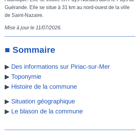
Guérande. Elle se situe à 31 km au nord-ouest de la ville
e
t
t
b
de Saint-Nazaire.
b
t
e
l
Mise à jour le 11/07/2026.
o
e
r
r
o
r
e
■ Sommaire
k
s
▶
Des informations sur Piriac-sur-Mer
t
▶
Toponymie
▶
Histoire de la commune
▶
Situation géographique
▶
Le blason de la commune