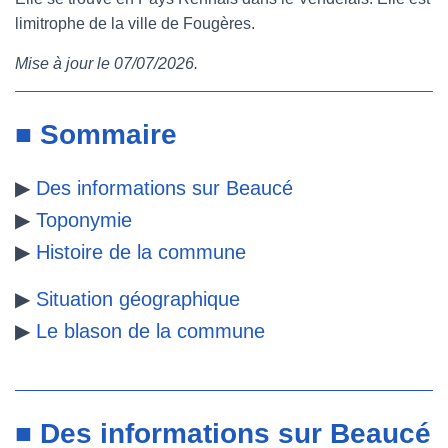
limitrophe de la ville de Fougères.
e
t
t
b
Mise à jour le 07/07/2026.
b
t
e
l
o
e
r
r
■ Sommaire
o
r
e
▶
Des informations sur Beaucé
k
s
▶
Toponymie
t
▶
Histoire de la commune
▶
Situation géographique
▶
Le blason de la commune
■ Des informations sur Beaucé