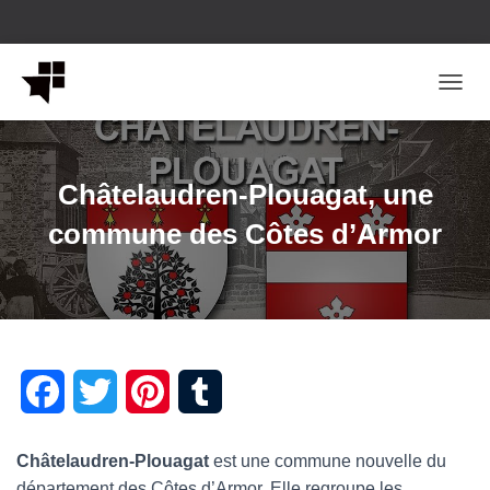
OUVRI
Châtelaudren-Plouagat, une
commune des Côtes d’Armor
F
T
P
T
a
w
i
u
Châtelaudren-Plouagat
est une commune nouvelle du
c
i
n
m
département des Côtes d’Armor. Elle regroupe les