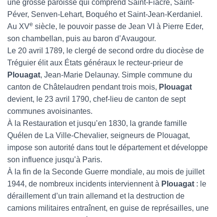
une grosse paroisse qui comprend Saint-Fiacre, Saint-
Péver, Senven-Lehart, Boquého et Saint-Jean-Kerdaniel.
e
Au XV
siècle, le pouvoir passe de Jean VI à Pierre Eder,
son chambellan, puis au baron d’Avaugour.
Le 20 avril 1789, le clergé de second ordre du diocèse de
Tréguier élit aux États généraux le recteur-prieur de
Plouagat
, Jean-Marie Delaunay. Simple commune du
canton de Châtelaudren pendant trois mois,
Plouagat
devient, le 23 avril 1790, chef-lieu de canton de sept
communes avoisinantes.
À la Restauration et jusqu’en 1830, la grande famille
Quélen de La Ville-Chevalier, seigneurs de Plouagat,
impose son autorité dans tout le département et développe
son influence jusqu’à Paris.
À la fin de la Seconde Guerre mondiale, au mois de juillet
1944, de nombreux incidents interviennent à
Plouagat
: le
déraillement d’un train allemand et la destruction de
camions militaires entraînent, en guise de représailles, une