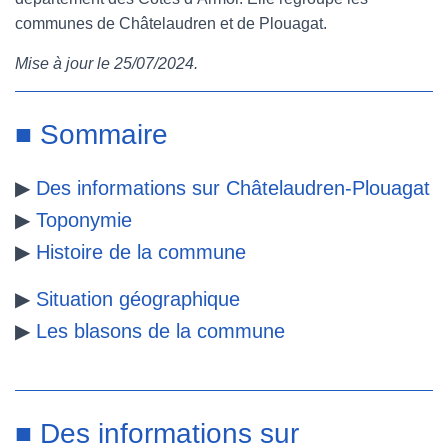
communes de Châtelaudren et de Plouagat.
e
t
t
b
Mise à jour le 25/07/2024
.
b
t
e
l
o
e
r
r
■ Sommaire
o
r
e
▶
Des informations sur Châtelaudren-Plouagat
k
s
▶
Toponymie
t
▶
Histoire de la commune
▶
Situation géographique
▶
Les blasons de la commune
■ Des informations sur