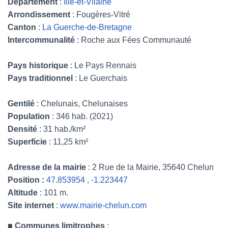
Département
:
Ille-et-Vilaine
Arrondissement
: Fougères-Vitré
Canton
:
La Guerche-de-Bretagne
Intercommunalité
: Roche aux Fées Communauté
Pays historique
: Le Pays Rennais
Pays traditionnel
: Le Guerchais
Gentilé
: Chelunais, Chelunaises
Population
: 346 hab. (2021)
Densité
: 31 hab./km²
Superficie
: 11,25 km²
Adresse de la mairie
: 2 Rue de la Mairie, 35640 Chelun
Position :
47.853954 , -1.223447
Altitude
: 101 m.
Site internet
:
www.mairie-chelun.com
■
Communes limitrophes
: