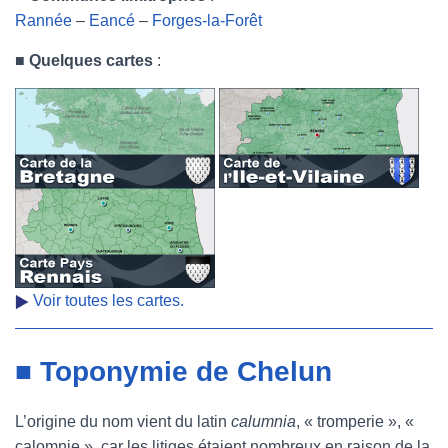
Rannée
–
Eancé
–
Forges-la-Forêt
■
Quelques cartes
:
Voir toutes les cartes.
■ Toponymie de Chelun
L’origine du nom vient du latin
calumnia
, « tromperie », «
calomnie », car les litiges étaient nombreux en raison de la