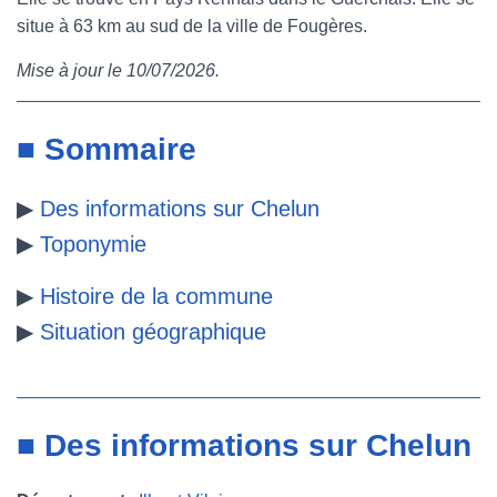
situe à 63 km au sud de la ville de Fougères.
e
t
t
b
Mise à jour le 10/07/2026.
b
t
e
l
o
e
r
r
■ Sommaire
o
r
e
▶
Des informations sur Chelun
k
s
▶
Toponymie
t
▶
Histoire de la commune
▶
Situation géographique
■ Des informations sur Chelun