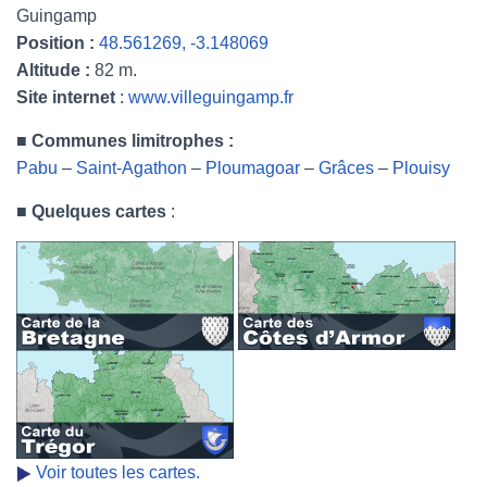
Guingamp
Position :
48.561269, -3.148069
Altitude :
82 m.
Site internet
:
www.villeguingamp.fr
■ Communes limitrophes :
Pabu
–
Saint-Agathon
–
Ploumagoar
–
Grâces
–
Plouisy
■
Quelques cartes
:
Voir toutes les cartes.