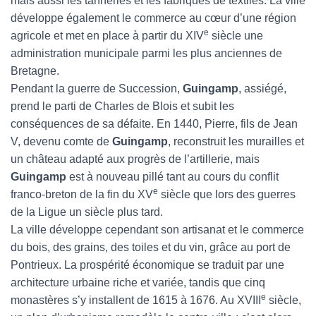
mais aussi les tanneries et les fabriques de textiles. La ville
développe également le commerce au cœur d’une région
e
agricole et met en place à partir du XIV
siècle une
administration municipale parmi les plus anciennes de
Bretagne.
Pendant la guerre de Succession,
Guingamp
, assiégé,
prend le parti de Charles de Blois et subit les
conséquences de sa défaite. En 1440, Pierre, fils de Jean
V, devenu comte de
Guingamp
, reconstruit les murailles et
un château adapté aux progrès de l’artillerie, mais
Guingamp
est à nouveau pillé tant au cours du conflit
e
franco-breton de la fin du XV
siècle que lors des guerres
de la Ligue un siècle plus tard.
La ville développe cependant son artisanat et le commerce
du bois, des grains, des toiles et du vin, grâce au port de
Pontrieux. La prospérité économique se traduit par une
architecture urbaine riche et variée, tandis que cinq
e
monastères s’y installent de 1615 à 1676. Au XVIII
siècle,