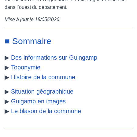
dans l’ouest du département.
e
t
t
b
Mise à jour le 18/05/2026.
b
t
e
l
o
e
r
r
■ Sommaire
o
r
e
▶
Des informations sur Guingamp
k
s
▶
Toponymie
t
▶
Histoire de la commune
▶
Situation géographique
▶
Guigamp en images
▶
Le blason de la commune