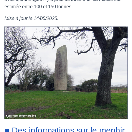
estimée entre 100 et 150 tonnes.
e
t
t
b
Mise à jour le 14/05/2025.
b
t
e
l
o
e
r
r
o
r
e
k
s
t
■ Des informations sur le menhir