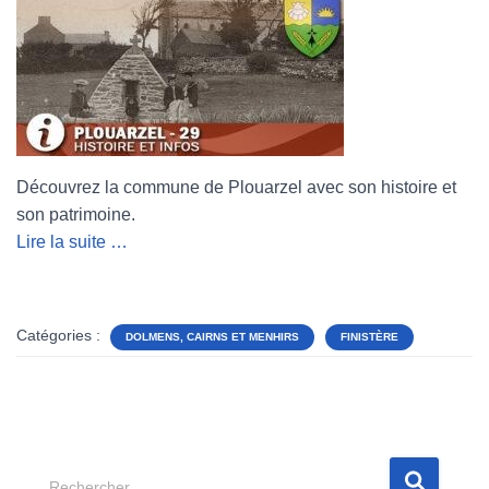
Découvrez la commune de Plouarzel avec son histoire et
son patrimoine.
Lire la suite …
Catégories :
DOLMENS, CAIRNS ET MENHIRS
FINISTÈRE
R
Rechercher…