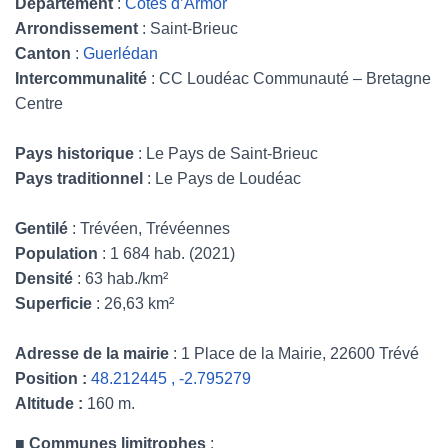
Département
:
Côtes d’Armor
Arrondissement
: Saint-Brieuc
Canton
:
Guerlédan
Intercommunalité
: CC Loudéac Communauté – Bretagne
Centre
Pays historique
: Le Pays de Saint-Brieuc
Pays traditionnel
: Le Pays de Loudéac
Gentilé
: Trévéen, Trévéennes
Population
: 1 684 hab. (2021)
Densité
: 63 hab./km²
Superficie
: 26,63 km²
Adresse de la mairie
: 1 Place de la Mairie, 22600 Trévé
Position :
48.212445 , -2.795279
Altitude :
160 m.
■
Communes limitrophes
: