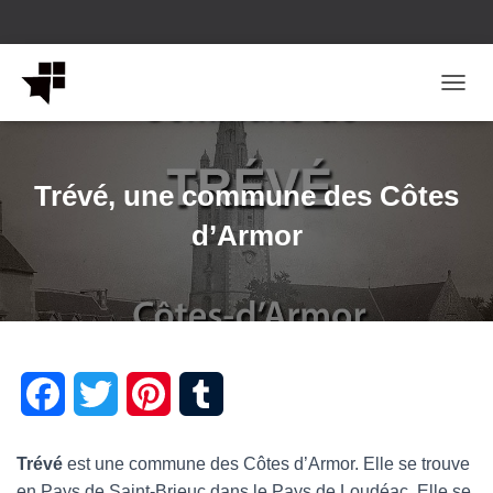
OUVRI
Trévé, une commune des Côtes
d’Armor
F
T
P
T
a
w
i
u
Trévé
est une commune des Côtes d’Armor. Elle se trouve
c
i
n
m
en Pays de Saint-Brieuc dans le Pays de Loudéac. Elle se