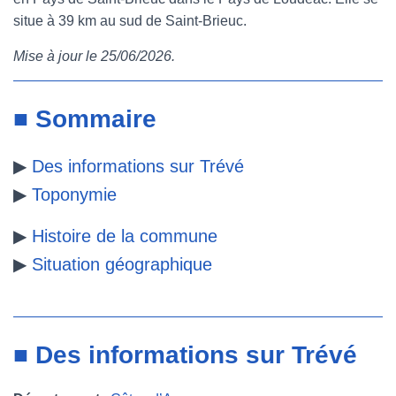
situe à 39 km au sud de Saint-Brieuc.
e
t
t
b
Mise à jour le 25/06/2026.
b
t
e
l
o
e
r
r
■ Sommaire
o
r
e
▶
Des informations sur Trévé
k
s
▶
Toponymie
t
▶
Histoire de la commune
▶
Situation géographique
■ Des informations sur Trévé