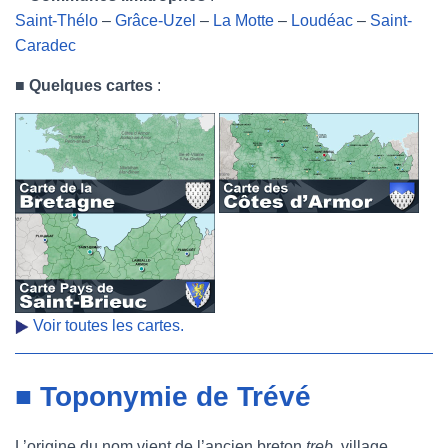
Saint-Thélo
–
Grâce-Uzel
–
La Motte
–
Loudéac
–
Saint-
Caradec
■
Quelques cartes
:
Voir toutes les cartes.
■ Toponymie de Trévé
L’origine du nom vient de l’ancien breton
treb
, village.