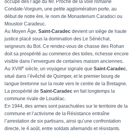
occupé dès l’âge du fer. Proche de la voie romaine
Condate-Vorgium, une petite agglomération porte, au
début de notre ère, le nom de Monasterium Caradoci ou
Moustoir Caradeuc.
Au Moyen Âge,
Saint-Caradec
devient un siège de haute
justice placé sous la domination des Le Sénéchal,
seigneurs du Bot. Ce rendez-vous de chasse des Rohan
doit sa prospérité au commerce des toiles, richesse encore
visible dans l’envergure de certaines maison anciennes.
e
Au XVIII
siècle, un voyageur signale que
Saint-Caradec
,
situé dans l’évêché de Quimper, et le premier bourg de
langue bretonne sur la route vers le centre de la Bretagne.
La prospérité de
Saint-Caradec
en fait longtemps la
commune rivale de Loudéac.
En 1944, des armes sont parachutées sur le territoire de la
commune et l’activisme de la Résistance entraîne
l’arrestation de six partisans, ainsi qu’une confrontation
directe, le 4 août, entre soldats allemands et résistants.