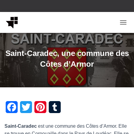
OUVRI
Saint-Caradec, une commune des
Côtes d’Armor
F
T
P
T
a
w
i
u
Saint-Caradec
est une commune des Côtes d’Armor. Elle
c
i
n
m
se trouve en Cornouaille dans le Pays de Loudéac. Elle se