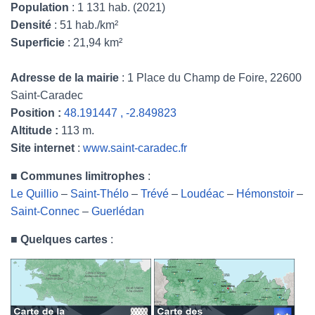
Population
: 1 131 hab. (2021)
Densité
: 51 hab./km²
Superficie
: 21,94 km²
Adresse de la mairie
: 1 Place du Champ de Foire, 22600
Saint-Caradec
Position :
48.191447 , -2.849823
Altitude :
113 m.
Site internet
:
www.saint-caradec.fr
■
Communes limitrophes
:
Le Quillio
–
Saint-Thélo
–
Trévé
–
Loudéac
–
Hémonstoir
–
Saint-Connec
–
Guerlédan
■
Quelques cartes
: