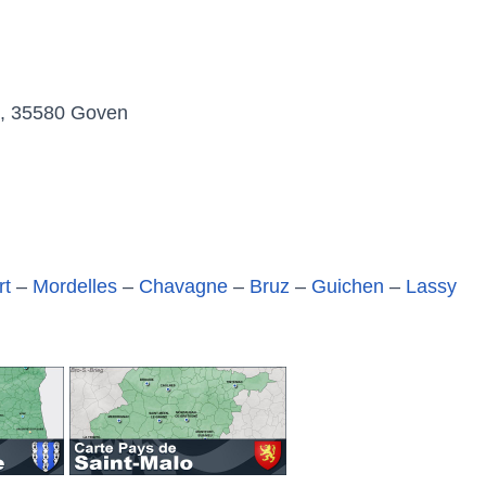
e, 35580 Goven
rt
–
Mordelles
–
Chavagne
–
Bruz
–
Guichen
–
Lassy