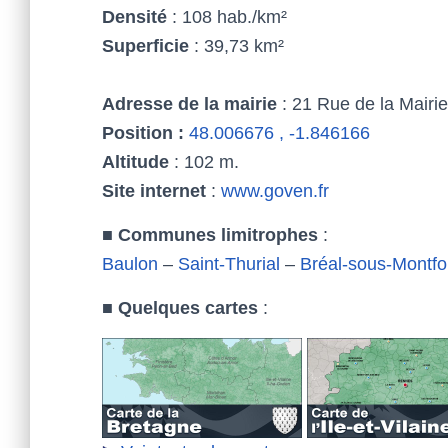
Densité
: 108 hab./km²
Superficie
: 39,73 km²
Adresse de la mairie
: 21 Rue de la Mairi
Position :
48.006676 , -1.846166
Altitude
: 102 m.
Site internet
:
www.goven.fr
■
Communes limitrophes
:
Baulon
–
Saint-Thurial
–
Bréal-sous-Montfo
■
Quelques cartes
: