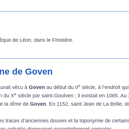
êque de Léon, dans le Finistère.
une de Goven
e
aurait vécu à
Goven
au début du II
siècle, à l’endroit q
e
in du X
siècle par saint-Goulven ; il existait en 1085. Au 
de la dîme de
Goven
. En 1152, saint Jean de La Brille, d
des traces d’anciennes douves et la toponymie de certains 
s activités demeurent essentiellement agricoles.