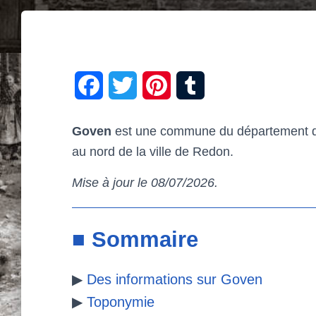
F
T
P
T
a
w
i
u
Goven
est une commune du département d’I
c
i
n
m
au nord de la ville de Redon.
e
t
t
b
Mise à jour le 08/07/2026.
b
t
e
l
o
e
r
r
■ Sommaire
o
r
e
▶
Des informations sur Goven
k
s
▶
Toponymie
t