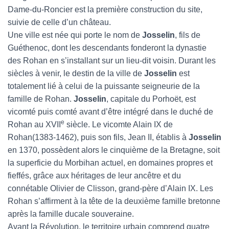
Dame-du-Roncier est la première construction du site,
suivie de celle d’un château.
Une ville est née qui porte le nom de
Josselin
, fils de
Guéthenoc, dont les descendants fonderont la dynastie
des Rohan en s’installant sur un lieu-dit voisin. Durant les
siècles à venir, le destin de la ville de
Josselin
est
totalement lié à celui de la puissante seigneurie de la
famille de Rohan.
Josselin
, capitale du Porhoët, est
vicomté puis comté avant d’être intégré dans le duché de
e
Rohan au XVII
siècle. Le vicomte Alain IX de
Rohan(1383-1462), puis son fils, Jean II, établis à
Josselin
en 1370, possèdent alors le cinquième de la Bretagne, soit
la superficie du Morbihan actuel, en domaines propres et
fieffés, grâce aux héritages de leur ancêtre et du
connétable Olivier de Clisson, grand-père d’Alain IX. Les
Rohan s’affirment à la tête de la deuxième famille bretonne
après la famille ducale souveraine.
Avant la Révolution, le territoire urbain comprend quatre