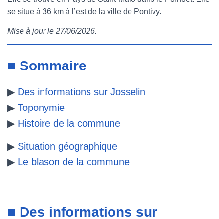
se situe à 36 km à l’est de la ville de Pontivy.
e
t
t
b
Mise à jour le 27/06/2026.
b
t
e
l
o
e
r
r
■ Sommaire
o
r
e
▶
Des informations sur Josselin
k
s
▶
Toponymie
t
▶
Histoire de la commune
▶
Situation géographique
▶
Le blason de la commune
■ Des informations sur