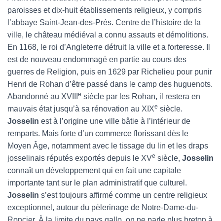
paroisses et dix-huit établissements religieux, y compris
l’abbaye Saint-Jean-des-Prés. Centre de l’histoire de la
ville, le château médiéval a connu assauts et démolitions.
En 1168, le roi d’Angleterre détruit la ville et a forteresse. Il
est de nouveau endommagé en partie au cours des
guerres de Religion, puis en 1629 par Richelieu pour punir
Henri de Rohan d’être passé dans le camp des huguenots.
e
Abandonné au XVIII
siècle par les Rohan, il restera en
e
mauvais état jusqu’à sa rénovation au XIX
siècle.
Josselin
est à l’origine une ville bâtie à l’intérieur de
remparts. Mais forte d’un commerce florissant dès le
Moyen Âge, notamment avec le tissage du lin et les draps
e
josselinais réputés exportés depuis le XV
siècle,
Josselin
connaît un développement qui en fait une capitale
importante tant sur le plan administratif que culturel.
Josselin
s’est toujours affirmé comme un centre religieux
exceptionnel, autour du pèlerinage de Notre-Dame-du-
Roncier. À la limite du pays gallo, on ne parle plus breton à