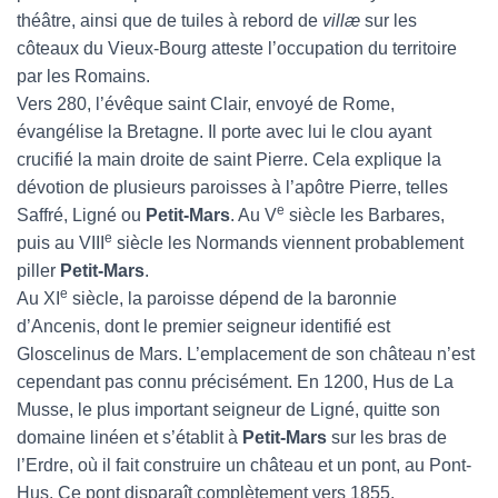
théâtre, ainsi que de tuiles à rebord de
villæ
sur les
côteaux du Vieux-Bourg atteste l’occupation du territoire
par les Romains.
Vers 280, l’évêque saint Clair, envoyé de Rome,
évangélise la Bretagne. Il porte avec lui le clou ayant
crucifié la main droite de saint Pierre. Cela explique la
dévotion de plusieurs paroisses à l’apôtre Pierre, telles
e
Saffré, Ligné ou
Petit-Mars
. Au V
siècle les Barbares,
e
puis au VIII
siècle les Normands viennent probablement
piller
Petit-Mars
.
e
Au XI
siècle, la paroisse dépend de la baronnie
d’Ancenis, dont le premier seigneur identifié est
Gloscelinus de Mars. L’emplacement de son château n’est
cependant pas connu précisément. En 1200, Hus de La
Musse, le plus important seigneur de Ligné, quitte son
domaine linéen et s’établit à
Petit-Mars
sur les bras de
l’Erdre, où il fait construire un château et un pont, au Pont-
Hus. Ce pont disparaît complètement vers 1855.