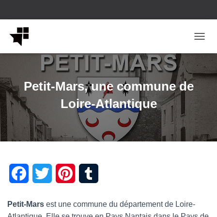
OUVRI
Petit-Mars, une commune de
Loire-Atlantique
F
T
P
T
a
w
i
u
Petit-Mars
est une commune du département de Loire-
c
i
n
m
Atlantique. Elle se trouve en Pays Nantais dans le Pays de