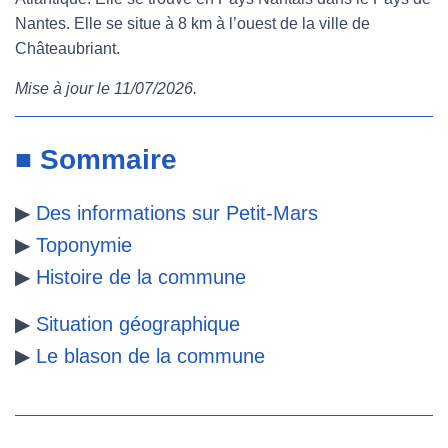
Nantes. Elle se situe à 8 km à l’ouest de la ville de
e
t
t
b
Châteaubriant.
b
t
e
l
Mise à jour le 11/07/2026.
o
e
r
r
o
r
e
■ Sommaire
k
s
▶
Des informations sur Petit-Mars
t
▶
Toponymie
▶
Histoire de la commune
▶
Situation géographique
▶
Le blason de la commune