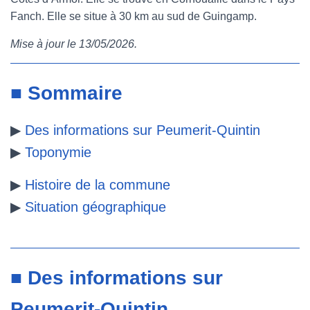
Fanch. Elle se situe à 30 km au sud de Guingamp.
e
t
t
b
Mise à jour le 13/05/2026.
b
t
e
l
o
e
r
r
■ Sommaire
o
r
e
▶
Des informations sur Peumerit-Quintin
k
s
▶
Toponymie
t
▶
Histoire de la commune
▶
Situation géographique
■ Des informations sur
Peumerit-Quintin