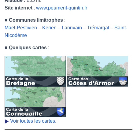
Altitude :
255 m.
Site internet
:
www.peumerit-quintin.fr
■
Communes limitrophes
:
Maël-Pestivien
–
Kerien
–
Lanrivain
–
Trémargat
–
Saint-
Nicodème
■
Quelques cartes
:
Voir toutes les cartes.