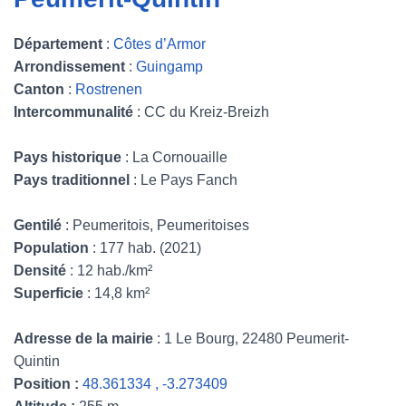
Département
:
Côtes d’Armor
Arrondissement
:
Guingamp
Canton
:
Rostrenen
Intercommunalité
: CC du Kreiz-Breizh
Pays historique
: La Cornouaille
Pays traditionnel
: Le Pays Fanch
Gentilé
: Peumeritois, Peumeritoises
Population
: 177 hab. (2021)
Densité
: 12 hab./km²
Superficie
: 14,8 km²
Adresse de la mairie
: 1 Le Bourg, 22480 Peumerit-
Quintin
Position :
48.361334 , -3.273409